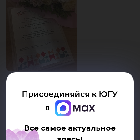
Дата публикации:
14.05.2026
Присоединяйся к ЮГУ
Автор:
в
Пресс-служба Югорского
государственного университета
Все самое актуальное
Разрешено копирование статей, только
здесь!