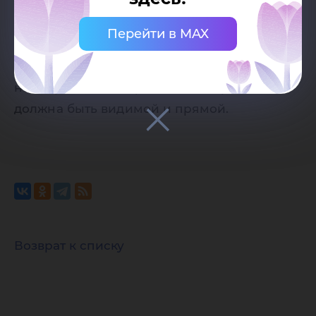
при наличии активной (кликабельной)
ссылки на страницу-источник сайта
Перейти в MAX
Югорского государственного
университета. Ссылка должна находиться
непосредственно рядом с материалом,
должна быть видимой и прямой.
Возврат к списку