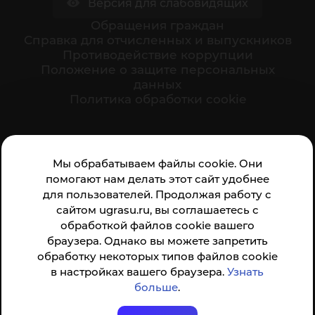
Версия для слабовидящих
Обращения граждан
Cправка для отчисленных и выпускников
Противодействие коррупции
Положение о защите персональных
данных
Политика обработки cookie
Ваше мнение формирует официальный рейтинг
Мы обрабатываем файлы cookie. Они
организации:
помогают нам делать этот сайт удобнее
для пользователей. Продолжая работу с
сайтом ugrasu.ru, вы соглашаетесь с
обработкой файлов cookie вашего
браузера. Однако вы можете запретить
обработку некоторых типов файлов cookie
Анкета доступна по QR-коду, а так же по прямой
в настройках вашего браузера.
Узнать
ссылке
больше
.