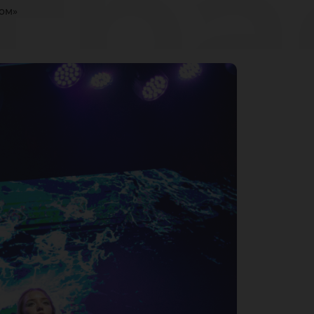
гр
ом»
акл
ом»