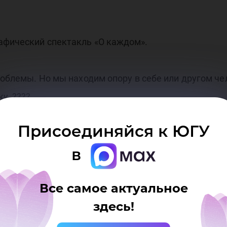
афический спектакль «О каждом».
проблемы. Но мы находим опору в себе или другом ч
у. ????
Присоединяйся к ЮГУ
лектив «М», Студия моды «Мёд» и Театр танца «АРГ
в
того года.
Все самое актуальное
здесь!