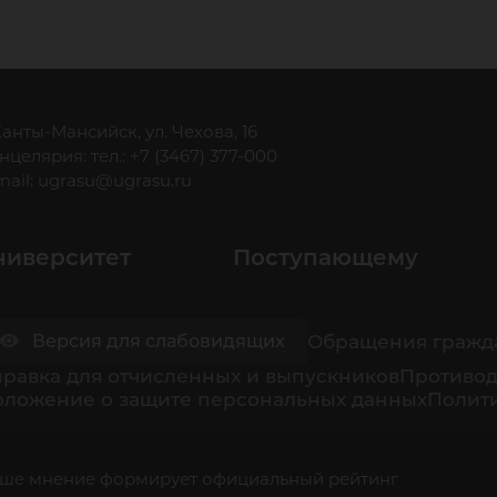
 Ханты-Мансийск, ул. Чехова, 16
нцелярия: тел.: +7 (3467) 377-000
mail:
ugrasu@ugrasu.ru
ниверситет
Поступающему
Обращения гражд
Версия для слабовидящих
равка для отчисленных и выпускников
Противод
оложение о защите персональных данных
Полити
ше мнение формирует официальный рейтинг