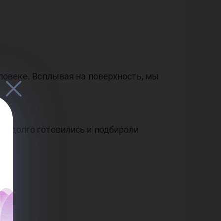
еловеке. Всплывая на поверхность, мы
О» долго готовились и подбирали