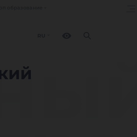
оп образование
RU
тны
кий