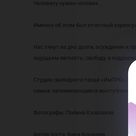
Человеку нужен человек.
Именно об этом был отчетный хореогр
Нас тянут на дно долги, осуждения и 
ощущаем легкость, свободу и поддержк
Студия свободного танца «ИмПРО», Кол
самые запоминающиеся выступления э
Фотографы: Полина Казазаева
Автор поста: Кира Кошкова