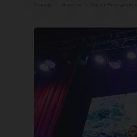
хо
Главная
Новости
Внеучебная деятел
сп
ка