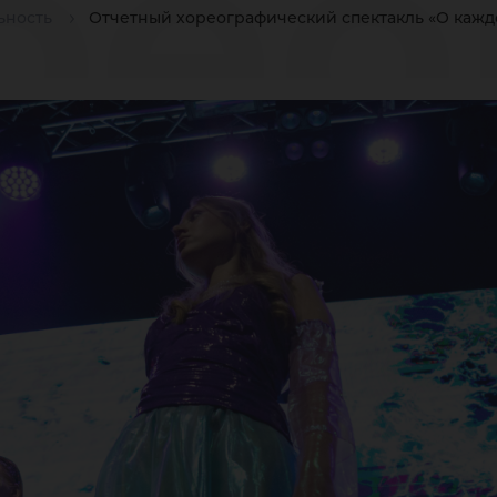
рео
ьность
Отчетный хореографический спектакль «О кажд
ект
жд