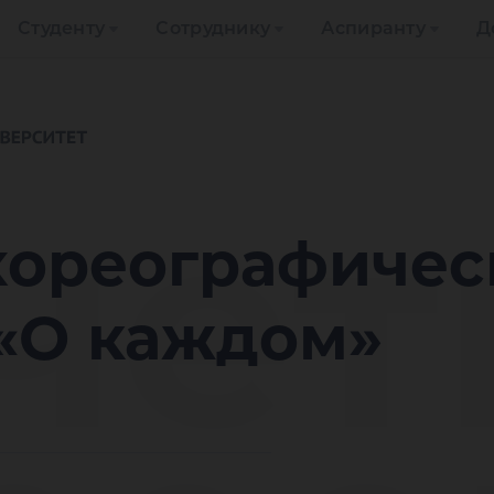
Студенту
Сотруднику
Аспиранту
Д
че
хореографичес
 «О каждом»