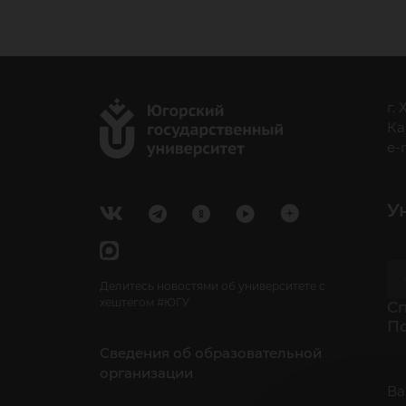
г.
Ка
e-
У
Делитесь новостями об университете с
хештегом #ЮГУ
Cп
П
Сведения об образовательной
организации
Ва