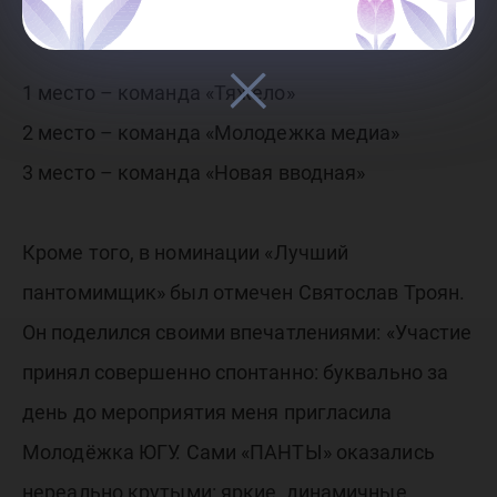
распределились следующим образом:
1 место – команда «Тяжело»
2 место – команда «Молодежка медиа»
3 место – команда «Новая вводная»
Кроме того, в номинации «Лучший
пантомимщик» был отмечен Святослав Троян.
Он поделился своими впечатлениями: «Участие
принял совершенно спонтанно: буквально за
день до мероприятия меня пригласила
Молодёжка ЮГУ. Сами «ПАНТЫ» оказались
нереально крутыми: яркие, динамичные,