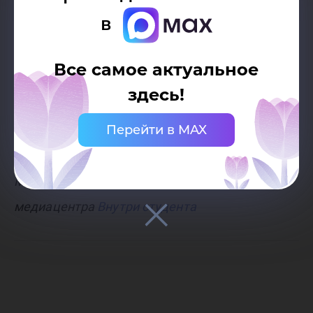
жители города о том, что пикник понравился и
в
побольше бы таких мероприятий. Это на
самом деле вдохновляет делать еще больше,
Все самое актуальное
лучше, качественней! И я думаю, следующий
здесь!
пикник будет еще масштабнее», - отметила
Перейти в MAX
Анастасия Машинист.
Материал подготовлен при содействии
медиацентра
Внутри студента