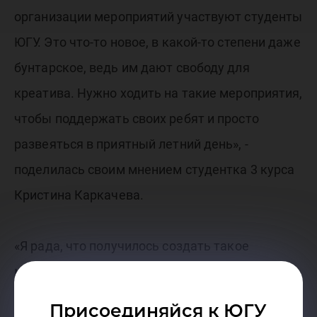
организации мероприятий участвуют студенты
ЮГУ. Это что-то новое, в какой-то степени даже
бунтарское, ведь им дают свободу для
креатива. Нужно ходить на такие мероприятия,
чтобы поддержать своих ребят и просто
развеяться в приятный летний день», -
поделилась своим мнением студентка 3 курса
Кристина Каркачева.
«Я рада, что получилось создать такое
мероприятие. От студентов слышала только
положительные отзывы. Причем писали и
Присоединяйся к ЮГУ