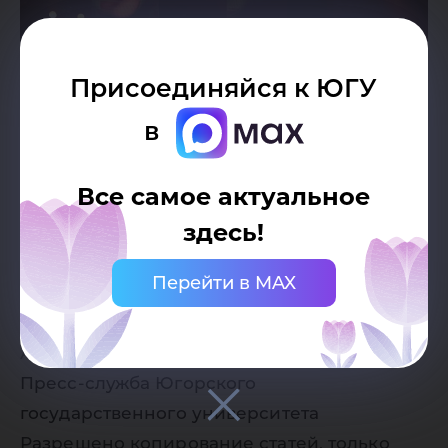
Присоединяйся к ЮГУ
в
Все самое актуальное
здесь!
Перейти в MAX
Дата публикации:
07.12.2021
Автор:
Пресс-служба Югорского
государственного университета
Разрешено копирование статей, только