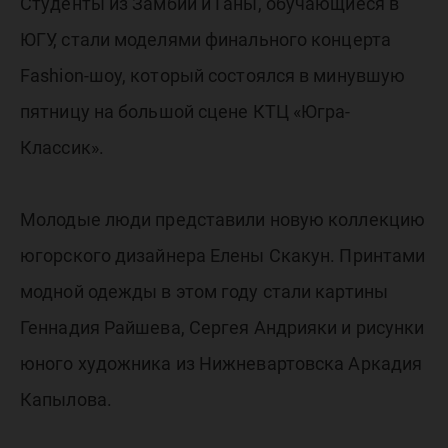
в ЮГУ, с
Студенты из Замбии и Ганы, обучающиеся в
ЮГУ, стали моделями финального концерта
моделя
Fashion-шоу, который состоялся в минувшую
пятницу на большой сцене КТЦ «Югра-
финальн
Классик».
концерт
Молодые люди представили новую коллекцию
югорского дизайнера Елены Скакун. Принтами
Fashion
модной одежды в этом году стали картины
Геннадия Райшева, Сергея Андрияки и рисунки
юного художника из Нижневартовска Аркадия
Капылова.