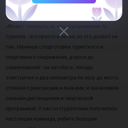
позволило им показать отличный результат.
«Может показаться, что соревнования по
туризму - это просто и легко, но это далеко не
так. Начиная с подготовки туристкого и
спортивного снаряжения, дороги до
соревнований - на автобусе, поезде,
электричке и два километра по лесу до места
стоянки с рюкзаками и лыжами, и заканчивая
самыми дистанциями и творческой
программой. У нас со студентами получилась
настоящая команда, ребята большие