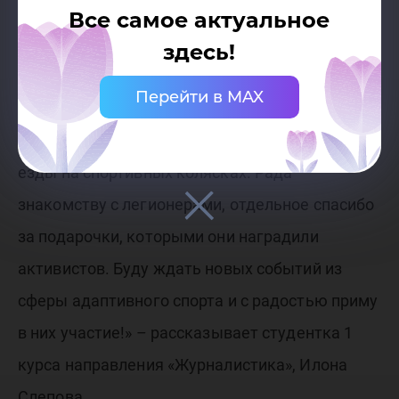
прокатились на скорость, огибая препятствия.
Все самое актуальное
здесь!
«Спортсмены очень добродушные и
Перейти в MAX
отзывчивые. Всё показали, рассказали,
помогли студенткам с бросками и освоением
езды на спортивных колясках. Рада
знакомству с легионерами, отдельное спасибо
за подарочки, которыми они наградили
активистов. Буду ждать новых событий из
сферы адаптивного спорта и с радостью приму
в них участие!» – рассказывает студентка 1
курса направления «Журналистика», Илона
Слепова.