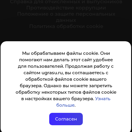
Cправка для отчисленных и выпускников
Противодействие коррупции
Положение о защите персональных
данных
Политика обработки cookie
Ваше мнение формирует официальный рейтинг
Мы обрабатываем файлы cookie. Они
организации:
помогают нам делать этот сайт удобнее
для пользователей. Продолжая работу с
сайтом ugrasu.ru, вы соглашаетесь с
обработкой файлов cookie вашего
браузера. Однако вы можете запретить
обработку некоторых типов файлов cookie
Анкета доступна по QR-коду, а так же по прямой
в настройках вашего браузера.
Узнать
ссылке
больше
.
Согласен
© ФГБОУ ВО ЮГУ 2001–2026