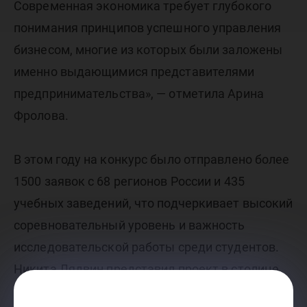
Современная экономика требует глубокого
понимания принципов успешного управления
бизнесом, многие из которых были заложены
именно выдающимися представителями
предпринимательства», — отметила Арина
Фролова.
В этом году на конкурс было отправлено более
1500 заявок с 68 регионов России и 435
учебных заведений, что подчеркивает высокий
соревновательный уровень и важность
исследовательской работы среди студентов.
Никита Лядвин представил проект в столице,
где работа была хорошо оценена членами