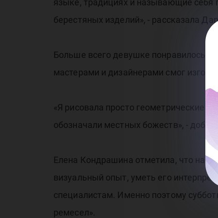
языке, традициях и называющие себя п
берестяных изделий», - рассказала Дар
Больше всего девушке понравилось пр
мастерами и дизайнерами смог изгото
«Я рисовала просто геометрические фиг
обозначали местных божеств», - добав
Елена Кондрашина отметила, что насм
визуальный опыт, уметь его интерпрет
специалистам. Именно поэтому суббот
ремесел».