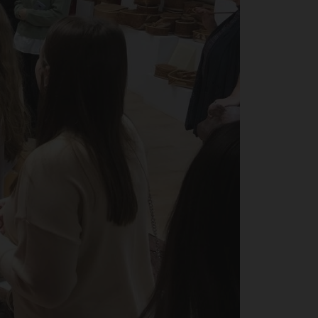
сл
ел