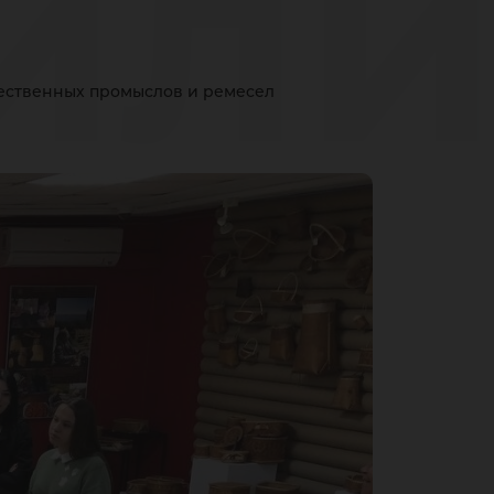
или
ественных промыслов и ремесел
дны
ес