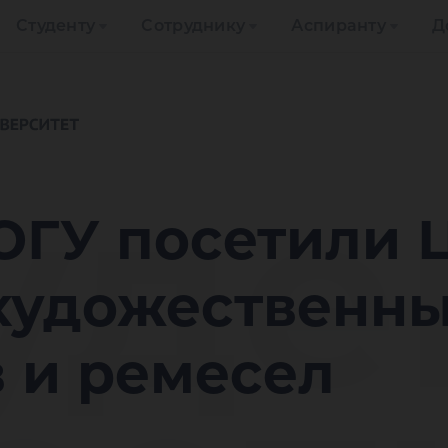
Студенту
Сотруднику
Аспиранту
Д
уде
ЮГУ посетили 
художественн
 и ремесел