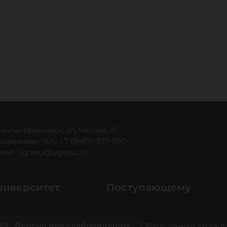
 Ханты-Мансийск, ул. Чехова, 16
нцелярия: тел.: +7 (3467) 377-000
mail:
ugrasu@ugrasu.ru
ниверситет
Поступающему
Обращения гражд
Версия для слабовидящих