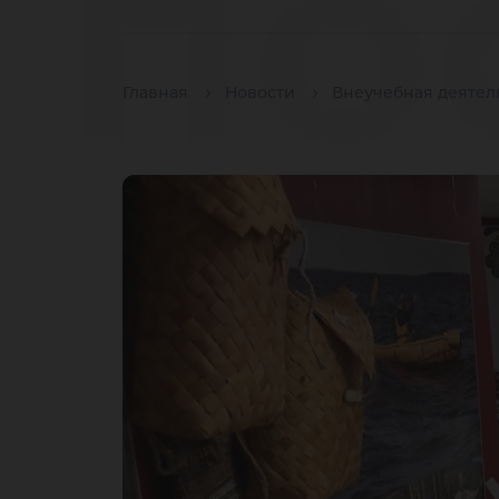
по
Главная
Новости
Внеучебная деятел
на
ху