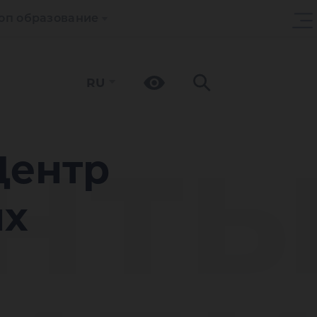
оп образование
RU
нт
Центр
ых