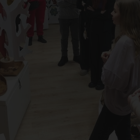
омы
мес