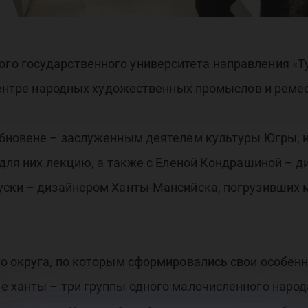
о государственного университета направления «Тур
 Центре народных художественных промыслов и реме
убновене – заслуженным деятелем культуры Югры, 
 для них лекцию, а также с Еленой Кондрашиной – 
уски – дизайнером Ханты-Мансийска, погрузивших
о округа, по которым сформировались свои особенн
е ханты – три группы одного малочисленного наро