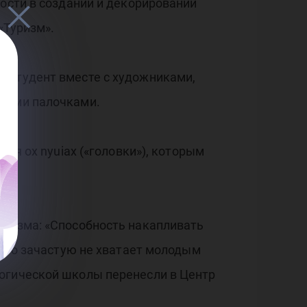
ности в создании и декорировании
«Туризм».
й студент вместе с художниками,
нными палочками.
ся ox nyuiax («головки»), которым
уризма: «Способность накапливать
чего зачастую не хватает молодым
логической школы перенесли в Центр