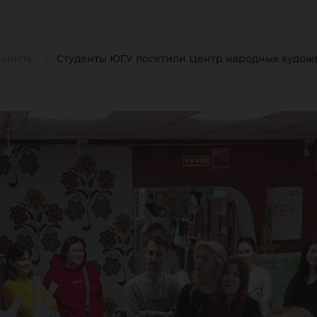
сет
ьность
Студенты ЮГУ посетили Центр народных худож
ро
дож