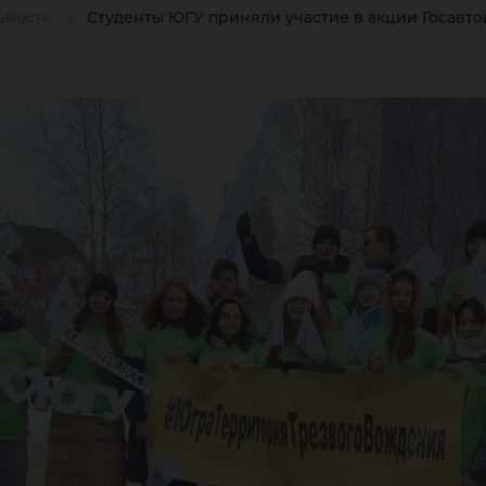
иня
ьность
Студенты ЮГУ приняли участие в акции Госавт
акц
сав