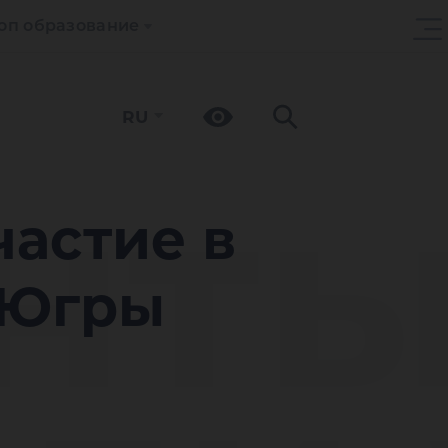
оп образование
RU
нт
астие в
 Югры