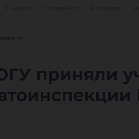
Студенту
Сотруднику
Аспиранту
Д
уде
ЮГУ приняли уч
автоинспекции