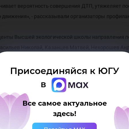
чивает вероятность совершения ДТП, утяжеляет пос
го движения», - рассказывали организаторы профил
уденты Высшей экологической школы направления п
Васильев Николай, Казанцев Матвей, Нехорошев Ан
асилина, Кочнева Ольга, Красноперова Алиса, Нияз
рина Валерия и Ширяева Екатерина. Добавим, что 
Присоединяйся к ЮГУ
в
я с водителями, они отнеслись к нам с добротой и 
Все самое актуальное
и, тогда алкоголь уж точно не потребуется. Мне по
здесь!
лит трезво, ведь всех нас дома ждут наши близкие»