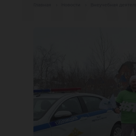
пр
Главная
Новости
Внеучебная деятел
в 
Го