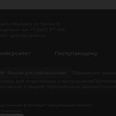
 Ханты-Мансийск, ул. Чехова, 16
нцелярия: тел.: +7 (3467) 377-000
mail:
ugrasu@ugrasu.ru
ниверситет
Поступающему
Обращения гражд
Версия для слабовидящих
равка для отчисленных и выпускников
Противод
оложение о защите персональных данных
Полити
ше мнение формирует официальный рейтинг
ганизации: