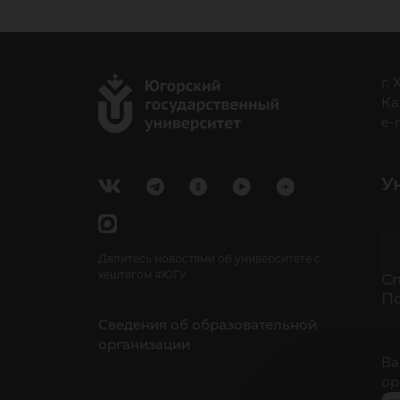
г.
Ка
e-
У
Делитесь новостями об университете с
хештегом #ЮГУ
Cп
П
Сведения об образовательной
организации
Ва
ор