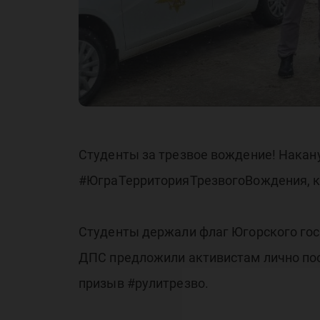
Ю
Студенты за трезвое вождение! Накану
#ЮграТерриторияТрезвогоВождения, к
Студенты держали флаг Югорского госу
ДПС предложили активистам лично поо
призыв #рулитрезво.