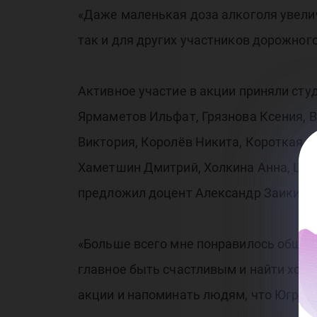
«Даже маленькая доза алкоголя увели
так и для других участников дорожно
Активное участие в акции приняли ст
Ярмаметов Ильфат, Грязнова Ксения, 
Виктория, Королёв Никита, Короткая В
Хаметшин Дмитрий, Холкина Анна, Шад
предложил доцент Александр Заикин.
«Больше всего мне понравилось общатьс
главное быть счастливым и найти хобб
акции и напоминать людям, что Югра ру