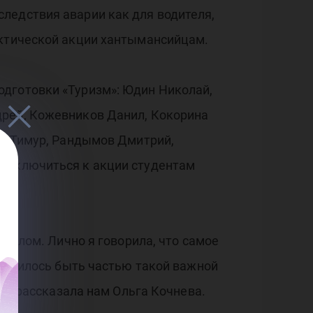
ледствия аварии как для водителя,
актической акции хантымансийцам.
одготовки «Туризм»: Юдин Николай,
дрей, Кожевников Данил, Кокорина
ов Тимур, Рандымов Дмитрий,
подключиться к акции студентам
теплом. Лично я говорила, что самое
нравилось быть частью такой важной
, - рассказала нам Ольга Кочнева.