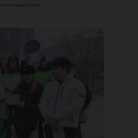
ли 
оинспекции Югры
ии
тои