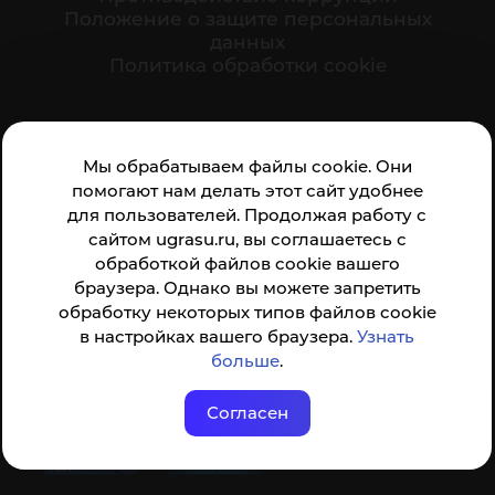
Положение о защите персональных
данных
Политика обработки cookie
Ваше мнение формирует официальный рейтинг
Мы обрабатываем файлы cookie. Они
организации:
помогают нам делать этот сайт удобнее
для пользователей. Продолжая работу с
сайтом ugrasu.ru, вы соглашаетесь с
обработкой файлов cookie вашего
браузера. Однако вы можете запретить
обработку некоторых типов файлов cookie
Анкета доступна по QR-коду, а так же по прямой
в настройках вашего браузера.
Узнать
ссылке
больше
.
Согласен
© ФГБОУ ВО ЮГУ 2001–2026