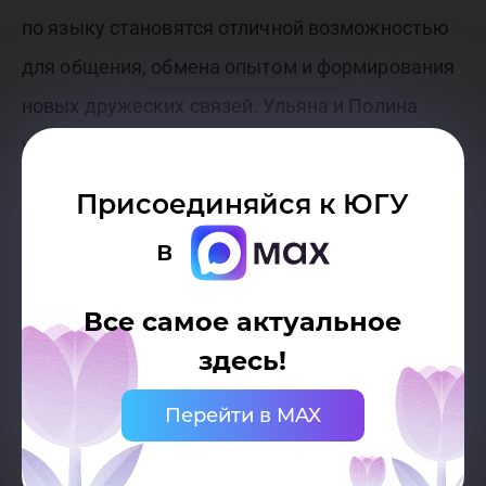
по языку становятся отличной возможностью
для общения, обмена опытом и формирования
новых дружеских связей. Ульяна и Полина
уверены, что такие инициативы способствуют
улучшению качества жизни пожилых людей и
Присоединяйся к ЮГУ
помогают им оставаться активными и
в
вовлеченными в современный мир.
Все самое актуальное
здесь!
Перейти в MAX