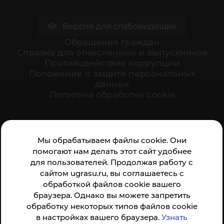
Версия для слабовидящих
Обращения граждан
Cправка для отчисленных и выпускников
Противодействие коррупции
Положение о защите персональных
данных
Политика обработки cookie
Ваше мнение формирует официальный рейтинг
Мы обрабатываем файлы cookie. Они
организации:
помогают нам делать этот сайт удобнее
для пользователей. Продолжая работу с
сайтом ugrasu.ru, вы соглашаетесь с
обработкой файлов cookie вашего
браузера. Однако вы можете запретить
обработку некоторых типов файлов cookie
Анкета доступна по QR-коду, а так же по прямой
в настройках вашего браузера.
Узнать
ссылке