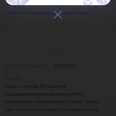
Дата публикации:
22.10.2025
Автор:
Пресс-служба Югорского
государственного университета
Разрешено копирование статей, только
при наличии активной (кликабельной)