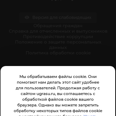
Версия для слабовидящих
Обращения граждан
Cправка для отчисленных и выпускников
Противодействие коррупции
Положение о защите персональных
данных
Политика обработки cookie
Ваше мнение формирует официальный рейтинг
Мы обрабатываем файлы cookie. Они
организации:
помогают нам делать этот сайт удобнее
для пользователей. Продолжая работу с
сайтом ugrasu.ru, вы соглашаетесь с
обработкой файлов cookie вашего
браузера. Однако вы можете запретить
обработку некоторых типов файлов cookie
Анкета доступна по QR-коду, а так же по прямой