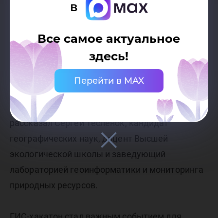
в
Современный человек должен знать
цифровые технологии, уметь ориентироваться
Все самое актуальное
в них и использовать их для различных целей.
здесь!
Это особенно важно для студентов, которые
планируют связать свою практическую
Перейти в MAX
деятельность с решением множества
существующих экологических проблем», —
рассказал Сергей Тесленок, кандидат
географических наук, доцент Высшей
экологической школы и заведующий
лабораторией геоинформатики и мониторинга
природных ресурсов.
ГИС-хакатон стал важным событием для