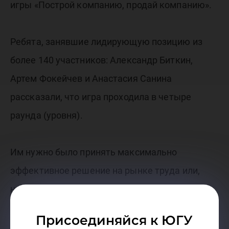
игры «Построй компанию, продай компанию».
Ребята, занявшие лидирующую позицию из
более 140 участников: Александр Биткин,
Артем Фокейчев и Анастасия Санина
рассказали, что игра проходила в четыре
раунда (уровня).
Им нужно было принять максимально
эффективное решение на рынке труда или,
например, выгодно вложиться, чтобы потом
выйти с хорошим результатом:
«Мы решили
Присоединяйся к ЮГУ
выбрать путь хорошего инженера, что помогло