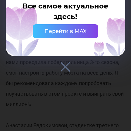
Все самое актуальное
Веру Федойскину, студентку первого курса
здесь!
Психолого-педагогического направления
заинтересовала программа проекта «Твой
Перейти в MAX
ход»: «Платформа лично для меня оказалась
безумно интересной, а мастер-класс, который с
нами проводила победительница 3-го сезона,
смог настроить работу мозга на весь день. Я
бы рекомендовала каждому попробовать
поучаствовать в этом проекте и выиграть свой
миллион!».
Анастасии Евдокимовой, студентке третьего