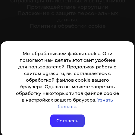
Cправка для отчисленных и выпускников
Противодействие коррупции
Положение о защите персональных
данных
Политика обработки cookie
Ваше мнение формирует официальный рейтинг
Мы обрабатываем файлы cookie. Они
организации:
помогают нам делать этот сайт удобнее
для пользователей. Продолжая работу с
сайтом ugrasu.ru, вы соглашаетесь с
обработкой файлов cookie вашего
браузера. Однако вы можете запретить
обработку некоторых типов файлов cookie
Анкета доступна по QR-коду, а так же по прямой
в настройках вашего браузера.
Узнать
ссылке
больше
.
Согласен
© ФГБОУ ВО ЮГУ 2001–2026