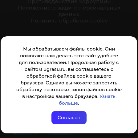
Противодействие коррупции
Положение о защите персональных
данных
Политика обработки cookie
Ваше мнение формирует официальный рейтинг
Мы обрабатываем файлы cookie. Они
организации:
помогают нам делать этот сайт удобнее
для пользователей. Продолжая работу с
сайтом ugrasu.ru, вы соглашаетесь с
обработкой файлов cookie вашего
браузера. Однако вы можете запретить
обработку некоторых типов файлов cookie
Анкета доступна по QR-коду, а так же по прямой
в настройках вашего браузера.
Узнать
ссылке
больше
.
Согласен
© ФГБОУ ВО ЮГУ 2001–2026