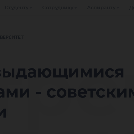
Студенту
Сотруднику
Аспиранту
Д
тре
 выдающимися
ами - советски
и