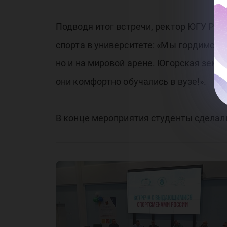
Подводя итог встречи, ректор ЮГУ Ро
спорта в университете: «Мы гордимся 
но и на мировой арене. Югорская земл
они комфортно обучались в вузе!».
В конце мероприятия студенты сделали