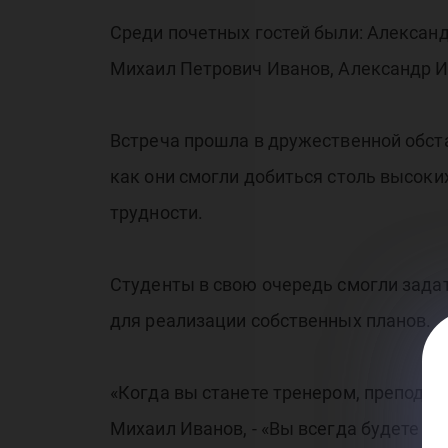
Среди почетных гостей были: Алексан
Михаил Петрович Иванов, Александр И
Встреча прошла в дружественной обста
как они смогли добиться столь высоки
трудности.
Студенты в свою очередь смогли зада
для реализации собственных планов.
«Когда вы станете тренером, преподава
Михаил Иванов, - «Вы всегда будете пр