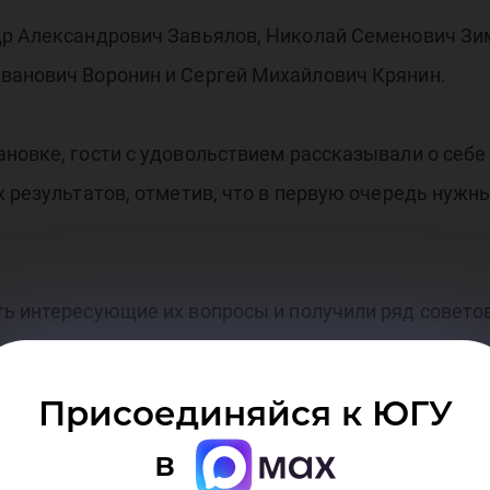
др Александрович Завьялов, Николай Семенович Зи
ванович Воронин и Сергей Михайлович Крянин.
новке, гости с удовольствием рассказывали о себе
х результатов, отметив, что в первую очередь нужн
ть интересующие их вопросы и получили ряд совето
Присоединяйся к ЮГУ
телем или педагогом, помните одну важную вещь - вс
в
имером для детей, и начинать нужно прежде всего с 