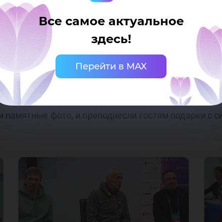
Все самое актуальное
ман Кучин отметил, что ЮГУ уделяет большое внима
здесь!
выпускниками, которые представляли и представляю
я благодатно принимает наших спортсменов, а мы 
Перейти в MAX
 памятные фото, и преподнесли гостям подарки с с