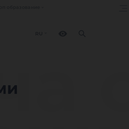
оп образование
RU
ча 
ми