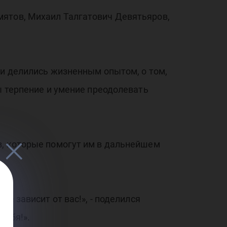
мятов, Михаил Талгатович Девятьяров,
 и делились жизненным опытом, о том,
ы терпение и умение преодолевать
в, которые помогут им в дальнейшем
е зависит от вас!», - поделился
себя!».