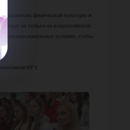
ние развитию физической культуры и
т округ не только на всероссийской,
создаем максимальные условия, чтобы
имволикой ЮГУ.