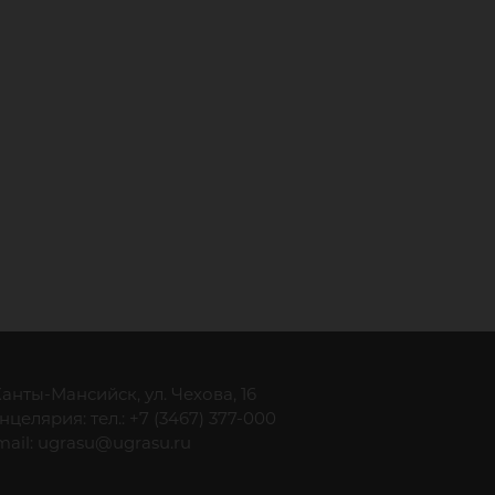
 Ханты-Мансийск, ул. Чехова, 16
нцелярия: тел.: +7 (3467) 377-000
mail:
ugrasu@ugrasu.ru