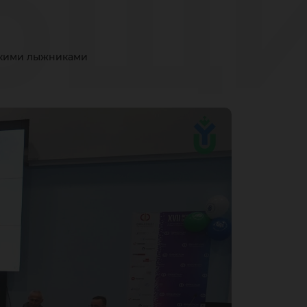
ющ
скими лыжниками
см
етс