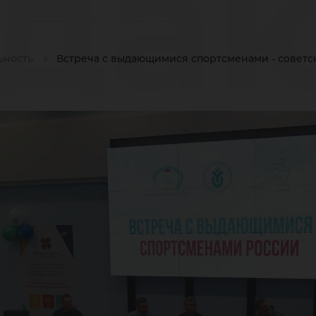
да
ьность
Встреча с выдающимися спортсменами - совет
орт
сов