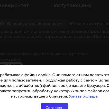
ниверситет
Поступающему
Обращения гражд
Версия для слабовидящих
равка для отчисленных и выпускников
Противод
оложение о защите персональных данных
Полити
ше мнение формирует официальный рейтинг
ганизации:
рабатываем файлы cookie. Они помогают нам делать это
е для пользователей. Продолжая работу с сайтом ugrasu
шаетесь с обработкой файлов cookie вашего браузера. 
ожете запретить обработку некоторых типов файлов coo
кета доступна по QR-коду, а так же по прямой
настройках вашего браузера.
Узнать больше
.
ылке
Согласен