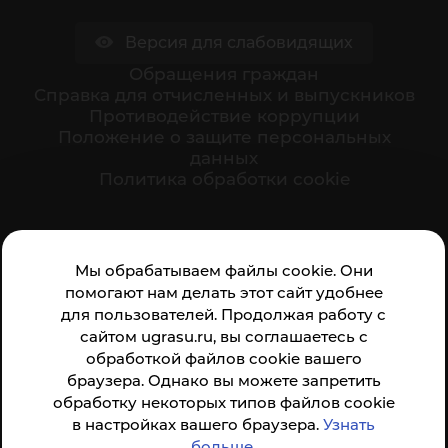
Версия для слабовидящих
Обращения граждан
Cправка для отчисленных и выпускников
Противодействие коррупции
Положение о защите персональных
данных
Политика обработки cookie
Ваше мнение формирует официальный рейтинг
Мы обрабатываем файлы cookie. Они
организации:
помогают нам делать этот сайт удобнее
для пользователей. Продолжая работу с
сайтом ugrasu.ru, вы соглашаетесь с
обработкой файлов cookie вашего
браузера. Однако вы можете запретить
обработку некоторых типов файлов cookie
Анкета доступна по QR-коду, а так же по прямой
в настройках вашего браузера.
Узнать
ссылке
больше
.