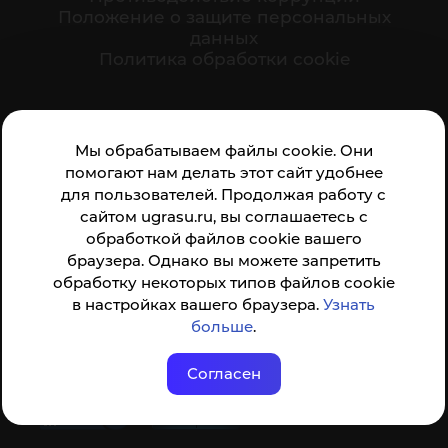
Положение о защите персональных
данных
Политика обработки cookie
Ваше мнение формирует официальный рейтинг
Мы обрабатываем файлы cookie. Они
организации:
помогают нам делать этот сайт удобнее
для пользователей. Продолжая работу с
сайтом ugrasu.ru, вы соглашаетесь с
обработкой файлов cookie вашего
браузера. Однако вы можете запретить
обработку некоторых типов файлов cookie
Анкета доступна по QR-коду, а так же по прямой
в настройках вашего браузера.
Узнать
ссылке
больше
.
Согласен
© ФГБОУ ВО ЮГУ 2001–2026