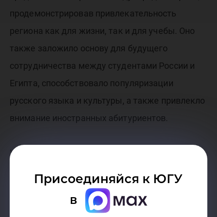
продемонстрировав привлекательность
региона как для жизни, так и для учебы. Оно
также заложило основу для будущего
сотрудничества между студентами России и
Египта, способствовало популяризации
русского языка и культуры, а также привлекло
внимание иностранных абитуриентов.
Участниками встречи стали студентов
ЮГУ Шабанова Лейла, Шульга Кирилл, Гущина
Присоединяйся к ЮГУ
Валерия, Кушакова Арина, Веретельникова
в
Ксения, Комиссарова Надежда, Филатова