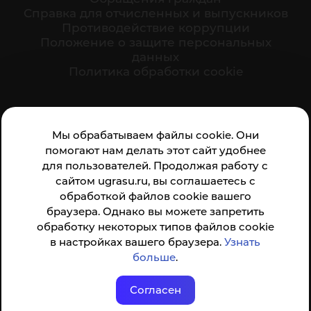
Cправка для отчисленных и выпускников
Противодействие коррупции
Положение о защите персональных
данных
Политика обработки cookie
Ваше мнение формирует официальный рейтинг
Мы обрабатываем файлы cookie. Они
организации:
помогают нам делать этот сайт удобнее
для пользователей. Продолжая работу с
сайтом ugrasu.ru, вы соглашаетесь с
обработкой файлов cookie вашего
браузера. Однако вы можете запретить
обработку некоторых типов файлов cookie
Анкета доступна по QR-коду, а так же по прямой
в настройках вашего браузера.
Узнать
ссылке
больше
.
Согласен
© ФГБОУ ВО ЮГУ 2001–2026