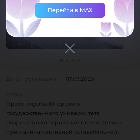
Перейти в MAX
Дата публикации:
07.03.2023
Автор:
Пресс-служба Югорского
государственного университета
Разрешено копирование статей, только
при наличии активной (кликабельной)