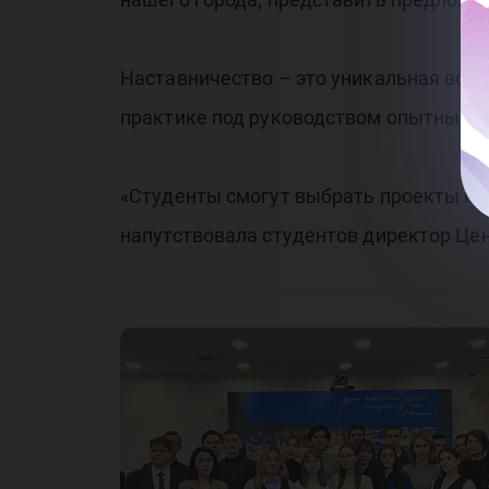
Наставничество – это уникальная возм
практике под руководством опытных п
«Студенты смогут выбрать проекты по 
напутствовала студентов директор Це