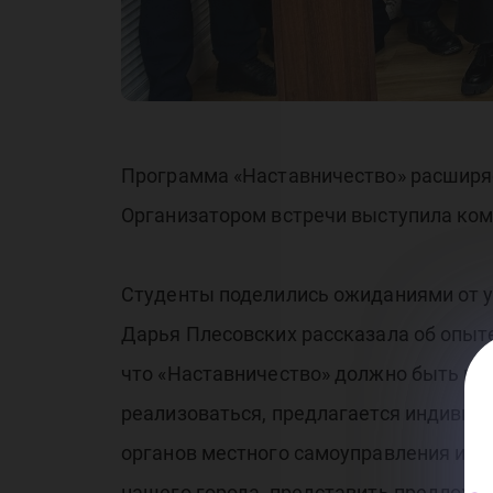
«Н
Программа «Наставничество» расширя
Организатором встречи выступила ком
Студенты поделились ожиданиями от у
Дарья Плесовских рассказала об опыт
что «Наставничество» должно быть ма
реализоваться, предлагается индивиду
органов местного самоуправления и м
нашего города, представить предложен