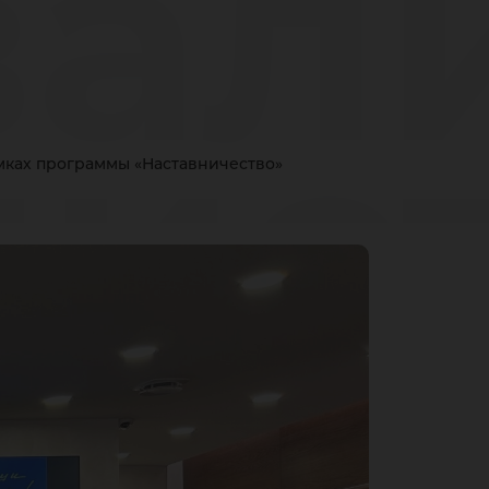
али
нис
мках программы «Наставничество»
-М