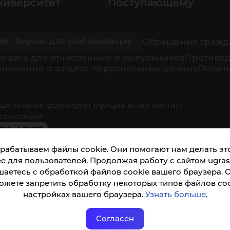
ниверситет
Поступающему
Обращения гражд
Версия для слабовидящих
равка для отчисленных и выпускников
Противод
оложение о защите персональных данных
Полити
ше мнение формирует официальный рейтинг
ганизации:
рабатываем файлы cookie. Они помогают нам делать это
е для пользователей. Продолжая работу с сайтом ugrasu
шаетесь с обработкой файлов cookie вашего браузера. 
ожете запретить обработку некоторых типов файлов coo
кета доступна по QR-коду, а так же по прямой
настройках вашего браузера.
Узнать больше
.
ылке
Согласен