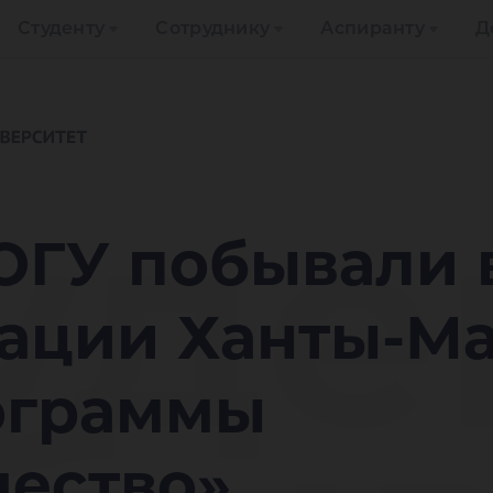
Студенту
Сотруднику
Аспиранту
Д
уде
ЮГУ побывали 
ации Ханты-Ма
ограммы
чество»