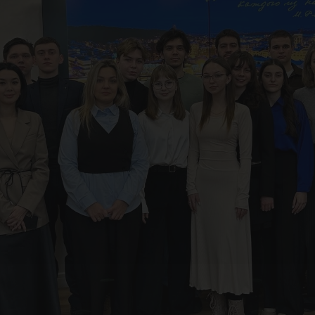
рам
ог