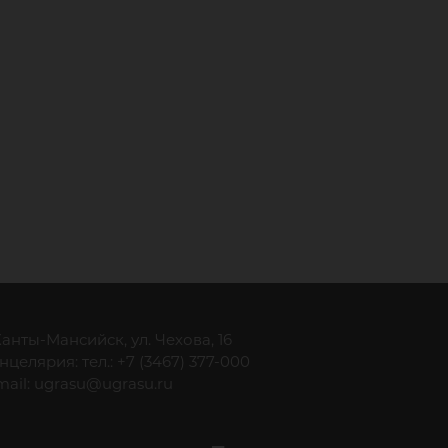
 Ханты-Мансийск, ул. Чехова, 16
нцелярия: тел.: +7 (3467) 377-000
mail:
ugrasu@ugrasu.ru