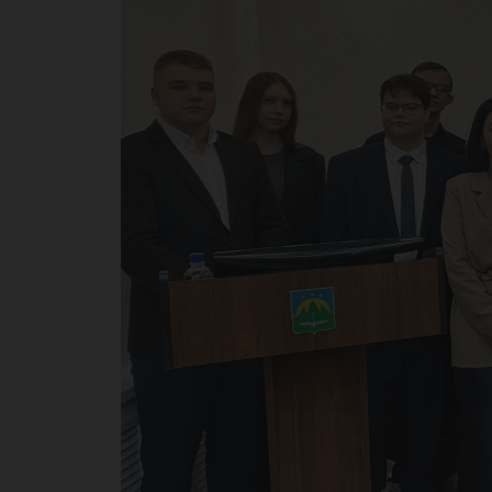
в 
пр