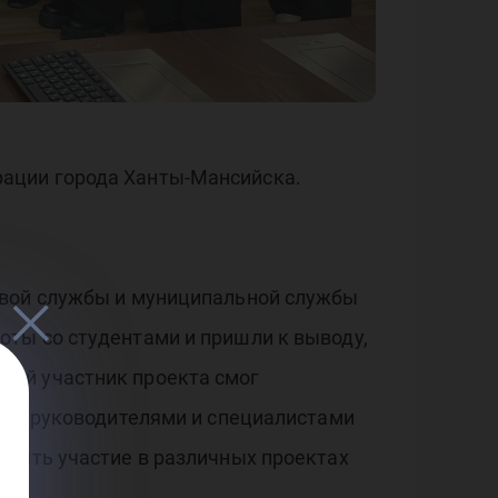
авн
ации города Ханты-Мансийска.
овой службы и муниципальной службы
ты со студентами и пришли к выводу,
дый участник проекта смог
уя с руководителями и специалистами
инять участие в различных проектах