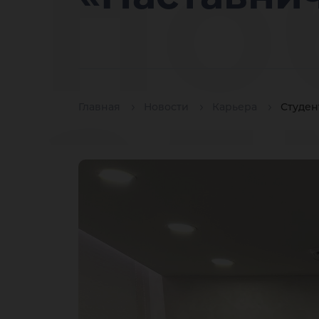
по
ад
Главная
Новости
Карьера
Студен
Ха