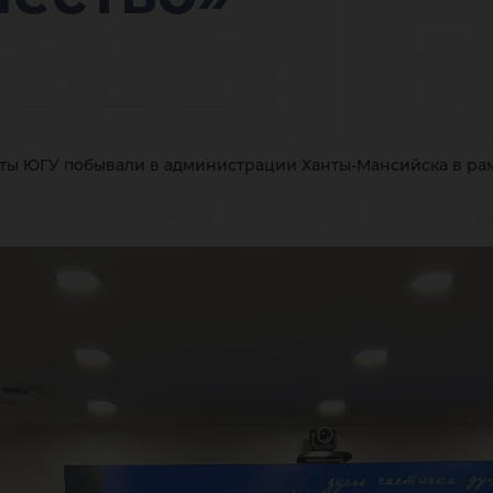
быв
ми
ты ЮГУ побывали в администрации Ханты-Мансийска в ра
нты