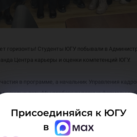
аст
ет горизонты! Студенты ЮГУ побывали в Администр
анда Центра карьеры и оценки компетенций ЮГУ.
частия в программе, а начальник Управления кадр
е прошлых лет: «Мы пробовали разные форматы рабо
ксимально интересным и продуктивным! Чтобы каж
Присоединяйся к ЮГУ
альный подход, при котором ребята, взаимодейств
в
униципальных учреждений и предприятий, смогут пр
ия по его развитию».