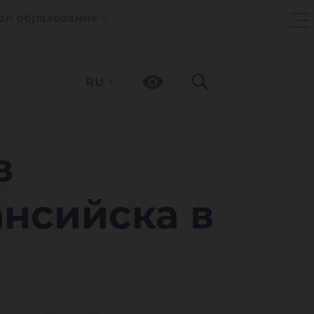
оп образование
RU
нт
в
нсийска в