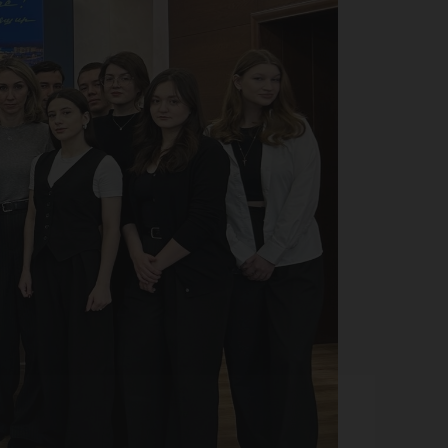
ках
рам