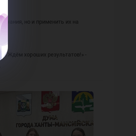
знания, но и применить их на
ей Ждём хороших результатов!» -
.