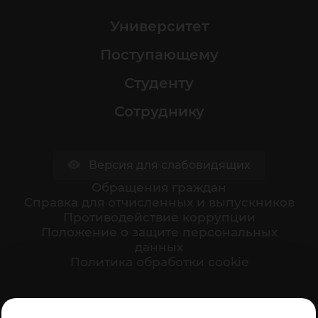
Университет
Поступающему
Студенту
Сотруднику
Версия для слабовидящих
Обращения граждан
Cправка для отчисленных и выпускников
Противодействие коррупции
Положение о защите персональных
данных
Политика обработки cookie
Ваше мнение формирует официальный рейтинг