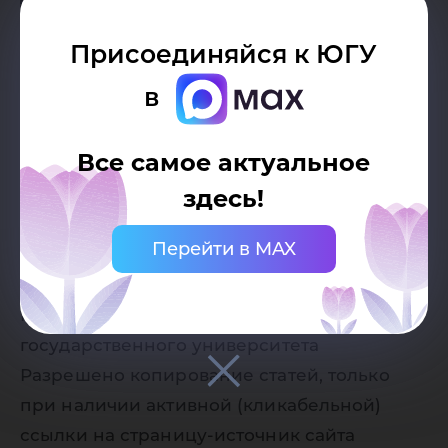
Присоединяйся к ЮГУ
в
Все самое актуальное
здесь!
Дата публикации:
10.10.2025
Перейти в MAX
Автор:
Пресс-служба Югорского
государственного университета
Разрешено копирование статей, только
при наличии активной (кликабельной)
ссылки на страницу-источник сайта