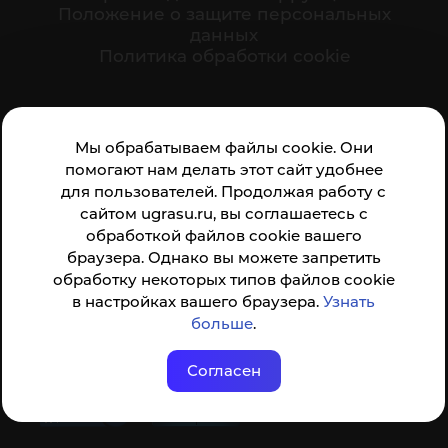
Положение о защите персональных
данных
Политика обработки cookie
Ваше мнение формирует официальный рейтинг
Мы обрабатываем файлы cookie. Они
организации:
помогают нам делать этот сайт удобнее
для пользователей. Продолжая работу с
сайтом ugrasu.ru, вы соглашаетесь с
обработкой файлов cookie вашего
браузера. Однако вы можете запретить
обработку некоторых типов файлов cookie
Анкета доступна по QR-коду, а так же по прямой
в настройках вашего браузера.
Узнать
ссылке
больше
.
Согласен
© ФГБОУ ВО ЮГУ 2001–2026