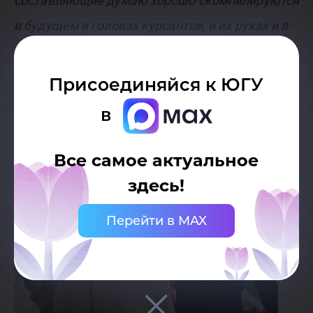
составляющие думаю хорошо скомпилируются
в будущем в головах курсантов, в их руках и в
общем образе человека, который выпустится
из Военного учебного центра».
Присоединяйся к ЮГУ
в
Все самое актуальное
здесь!
Перейти в MAX