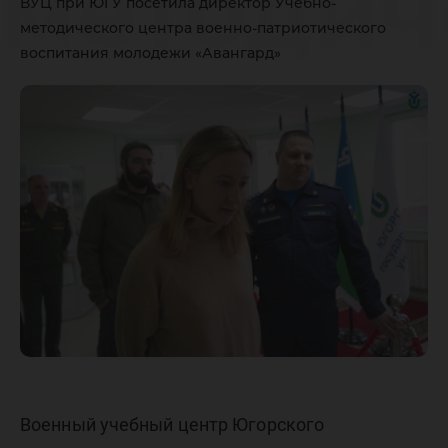
методич
ВУЦ при ЮГУ посетила директор Учебно-
методического центра военно-патриотического
центра 
воспитания молодежи «Авангард»
патриот
воспита
молоде
«Аванга
Военный учебный центр Югорского