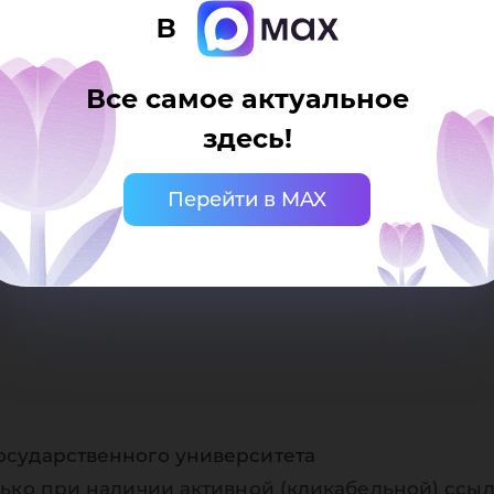
в
Все самое актуальное
здесь!
Перейти в MAX
осударственного университета
ько при наличии активной (кликабельной) ссыл