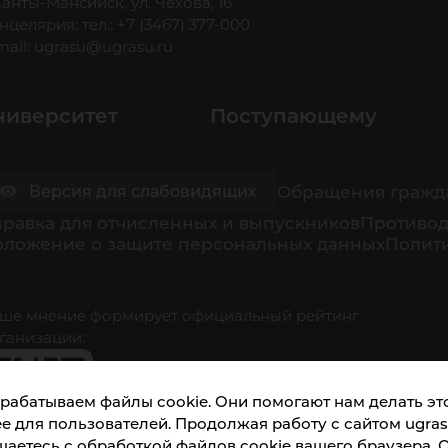
 Ханты-Мансийск, ул. Чехова, 16
нцелярия: тел.: +7 (3467) 377-000
mail:
ugrasu@ugrasu.ru
ниверситет
Поступающему
Обращения гражд
Версия для слабовидящих
равка для отчисленных и выпускников
Противод
оложение о защите персональных данных
Полити
ше мнение формирует официальный рейтинг
ганизации:
рабатываем файлы cookie. Они помогают нам делать это
е для пользователей. Продолжая работу с сайтом ugrasu
шаетесь с обработкой файлов cookie вашего браузера. 