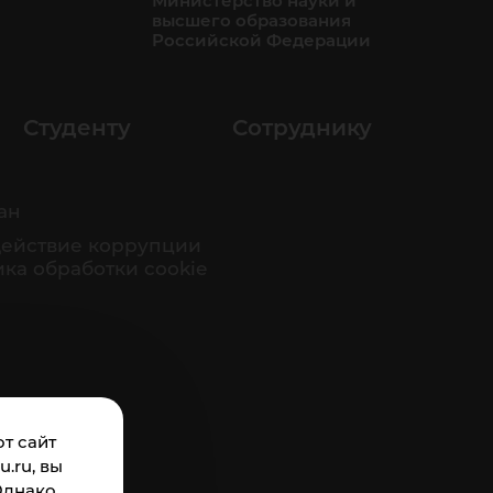
Министерство науки и
высшего образования
Российской Федерации
Студенту
Сотруднику
ан
ействие коррупции
ка обработки cookie
т сайт
.ru, вы
Однако