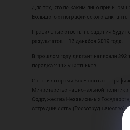
Для тех, кто по каким-либо причинам 
Большого этнографического диктант
Правильные ответы на задания будут 
результатов – 12 декабря 2019 года.
В прошлом году диктант написали 392 
порядка 2 113 участников.
Организаторами Большого этнографиче
Министерство национальной политики 
Содружества Независимых Государств,
сотрудничеству (Россотрудничество).