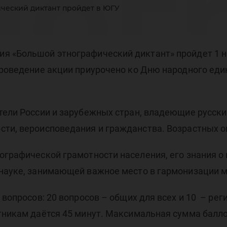
ног
ческий диктант пройдет в ЮГУ
кта
я «Большой этнографический диктант» пройдет 1 но
Проведение акции приурочено ко Дню народного еди
тели России и зарубежных стран, владеющие русск
сти, вероисповедания и гражданства. Возрастных о
ЮГУ
ографической грамотности населения, его знания о
 науке, занимающей важное место в гармонизации 
 вопросов: 20 вопросов – общих для всех и 10 – ре
тникам даётся 45 минут. Максимальная сумма балло