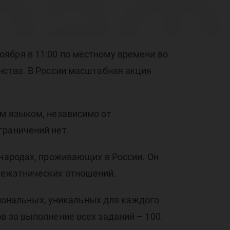
ра
нт 
ября в 11:00 по местному времени во
нства. В России масштабная акция
им языком, независимо от
граничений нет.
 народах, проживающих в России. Он
межэтнических отношений.
гиональных, уникальных для каждого
в за выполнение всех заданий – 100.