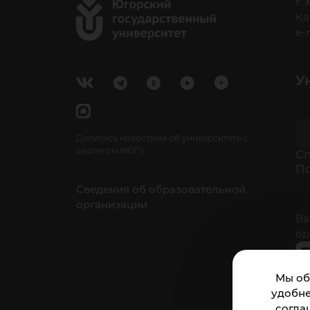
г.
Ка
e-
У
Делитесь новостями об университете с
хештегом #ЮГУ
Cп
П
Сведения об образовательной
организации
Ва
ор
Мы об
удобне
согла