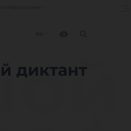
оп образование
RU
шой
й диктант