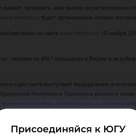
не сможет проверить свои знания на региональных 
а
www.miretno.ru
будет организовано онлайн-тестирова
опубликованы на сайте
www.miretno.ru
10 ноября 20
тыс. человек на 4567 площадках в России и за руб
ского диктанта выступают Федеральное агентство
Удмуртской Республики. Партнером диктанта являе
 соотечественников, проживающих за рубежом, и 
Присоединяйся к ЮГУ