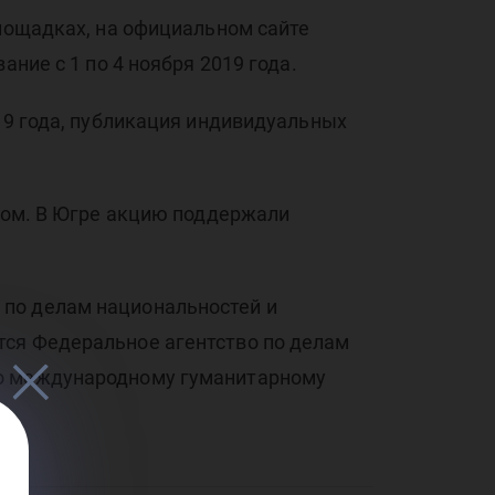
площадках, на официальном сайте
ние с 1 по 4 ноября 2019 года.
19 года, публикация индивидуальных
ежом. В Югре акцию поддержали
 по делам национальностей и
тся Федеральное агентство по делам
по международному гуманитарному