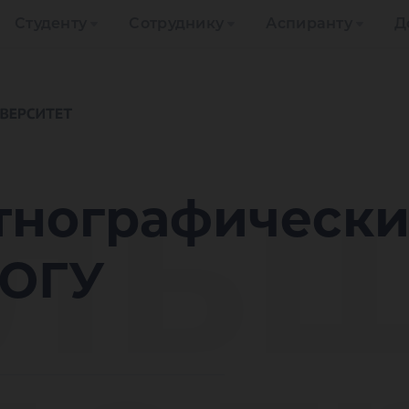
Студенту
Сотруднику
Аспиранту
Д
ль
тнографически
 ЮГУ