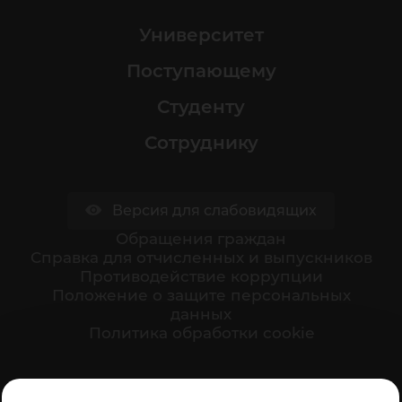
Университет
Поступающему
Студенту
Сотруднику
Версия для слабовидящих
Обращения граждан
Cправка для отчисленных и выпускников
Противодействие коррупции
Положение о защите персональных
данных
Политика обработки cookie
Ваше мнение формирует официальный рейтинг