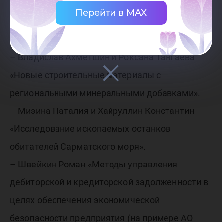
вейвлетов».
Перейти в MAX
– Москвин Александр «Температурный режим
полевого стационара «Мухрино».
– Владислав Ахметшин и Роксана Тангаева
«Новые строительные материалы с
региональными минеральными добавками».
– Мизина Наталия и Хайруллин Константин
«Исследование ископаемых останков
обитателей Сарматского моря».
– Швейкин Роман «Методы управления
дебиторской и кредиторской задолженности в
целях обеспечения экономической
безопасности предприятия (на примере АО