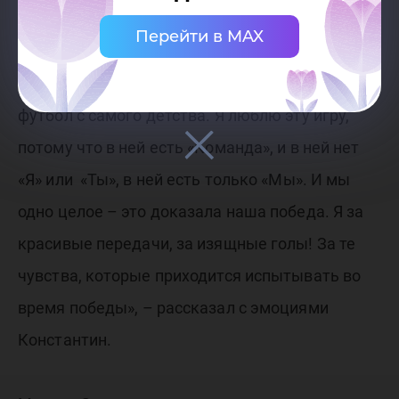
лучшим нападающим, учится на первом курсе
Перейти в MAX
Института систем управления и
информационных технологий. «Я играю в
футбол с самого детства. Я люблю эту игру,
потому что в ней есть «Команда», и в ней нет
«Я» или «Ты», в ней есть только «Мы». И мы
одно целое – это доказала наша победа. Я за
красивые передачи, за изящные голы! За те
чувства, которые приходится испытывать во
время победы», – рассказал с эмоциями
Константин.