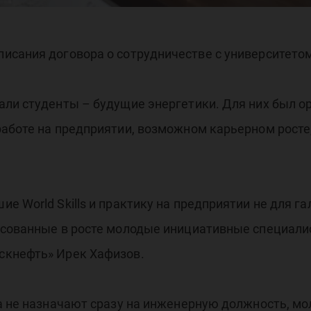
исания договора о сотрудничестве с университетом
али студенты – будущие энергетики. Для них был 
аботе на предприятии, возможном карьерном росте,
 World Skills и практику на предприятии не для га
есованные в росте молодые инициативные специали
скнефть» Ирек Хафизов.
а не назначают сразу на инженерную должность, м