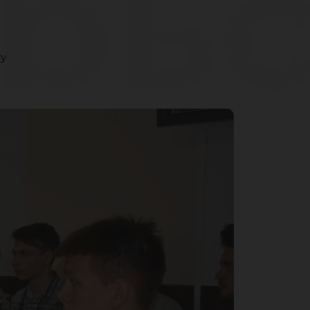
рьс
ту
аш
кн