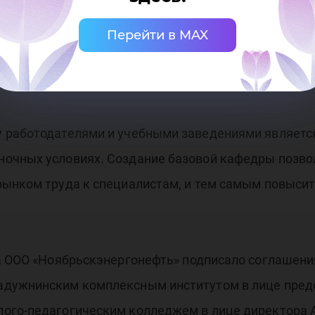
мках подписанного документа – включение специал
и защите выпускных квалификационных работ студ
Перейти в MAX
 того, в Югорском госуниверситете откроется базо
 работодателями и учебными заведениями являетс
ночных условиях. Создание базовой кафедры позво
рынком труда к специалистам, и тем самым повыси
а ООО «Ноябрьскэнергонефть» подписало соглашени
адужнинским комплексным институтом в лице пред
ого-педагогическим колледжем в лице директора 