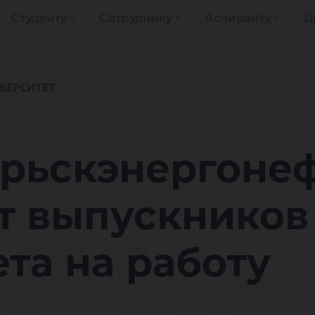
Студенту
Сотруднику
Аспиранту
Д
ОО
рьскэнергонеф
т выпускников
та на работу