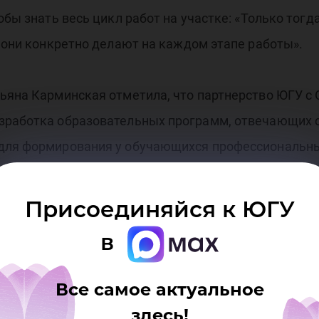
обы знать весь цикл работ на участке: «Только тог
о они конкретно делают на каждом этапе работы».
тьяна Карминская отметила, что партнерство ЮГУ с
азработка образовательных программ, отвечающих
для формирования у обучающихся профессиональны
ых работ с участием обучающихся в реальных про
х предприятиях.
Присоединяйся к ЮГУ
в
одписанием соглашения о сотрудничестве и взаим
суниверситетом.
Все самое актуальное
здесь!