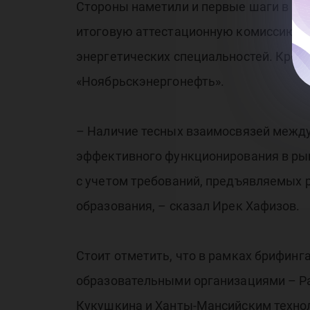
Стороны наметили и первые шаги в ра
итоговую аттестационную комиссию пр
энергетических специальностей. Кроме
«Ноябрьскэнергонефть».
– Наличие тесных взаимосвязей между
эффективного функционирования в ры
с учетом требований, предъявляемых 
образования, – сказал Ирек Хафизов.
Стоит отметить, что в рамках брифинг
образовательными организациями – Р
Кукушкина и Ханты-Мансийским технол