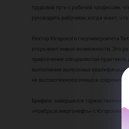
трудовой путь с рабочей профессии, чт
руководить рабочими, когда знает, чт
Ректор Югорского госуниверситета Та
открывает новые возможности. Это р
привлечение специалистов-практиков 
выполнение выпускных квалификационн
на высокотехнологичных и современны
Брифинг завершился торжественным п
«Ноябрьскэнергонефть» с Югорским го