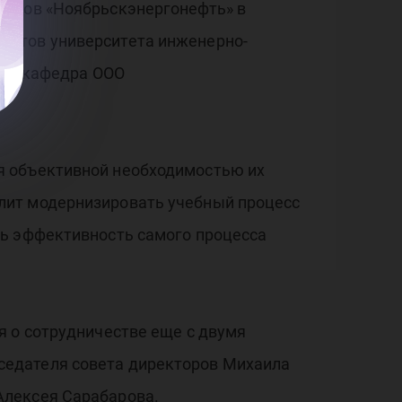
истов «Ноябрьскэнергонефть» в
ентов университета инженерно-
вая кафедра ООО
я объективной необходимостью их
лит модернизировать учебный процесс
ть эффективность самого процесса
я о сотрудничестве еще с двумя
седателя совета директоров Михаила
Алексея Сарабарова.