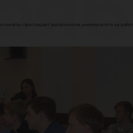
ояб
гонефть» приглашает выпускников университета на рабо
игл
пус