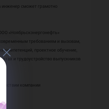
да инженер сможет грамотно
 ООО «Ноябрьскэнергонефть»
 современным требованиям и вызовам,
х компетенций, проектное обучение,
ектах и трудоустройство выпускников
одействии компании