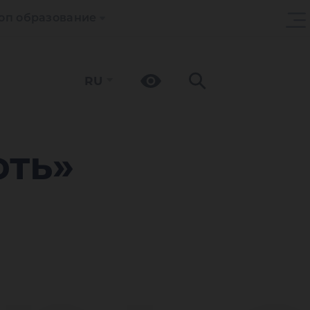
оп образование
RU
ть»