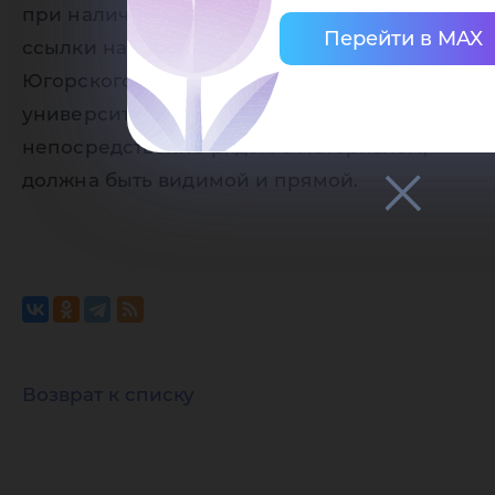
при наличии активной (кликабельной)
Перейти в MAX
ссылки на страницу-источник сайта
Югорского государственного
университета. Ссылка должна находиться
непосредственно рядом с материалом,
должна быть видимой и прямой.
Возврат к списку