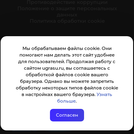
Противодействие коррупции
Положение о защите персональных
данных
Политика обработки cookie
Ваше мнение формирует официальный рейтинг
Мы обрабатываем файлы cookie. Они
организации:
помогают нам делать этот сайт удобнее
для пользователей. Продолжая работу с
сайтом ugrasu.ru, вы соглашаетесь с
обработкой файлов cookie вашего
браузера. Однако вы можете запретить
обработку некоторых типов файлов cookie
Анкета доступна по QR-коду, а так же по прямой
в настройках вашего браузера.
Узнать
ссылке
больше
.
Согласен
© ФГБОУ ВО ЮГУ 2001–2026