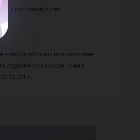
ить в наш университет.
е в форме субсидии на выполнение
ти студенческих объединений в
30.12.2015».