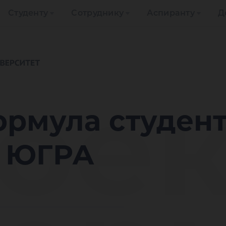
Студенту
Сотруднику
Аспиранту
Д
оек
рмула студент
е ЮГРА