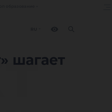
оп образование
RU
т
» шагает