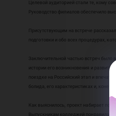
Целевой аудиторией стали те, кому со
Руководство филиалов обеспечило высо
Присутствующим на встрече рассказал
подготовки и обо всех процедурах, ко
Заключительной частью встреч было вы
истории его возникновения и развития 
поездке на Российский этап и впечатлен
болида, его характеристиках и, конеч
Как выяснилось, проект набирает попу
Выпускникам колледжей понравилась и