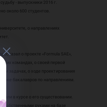
удьбу - выпускники 2016 г.
но около 600 студентов.
ниверситете, о направлениях
итет.
ассказал о проекте «Formula SAE»,
етских командах, о своей первой
лях и задачах, о ходе проектирования
готовке бакалавров по направлениям.
были в курсе о его существовании.
а собственными руками на базе