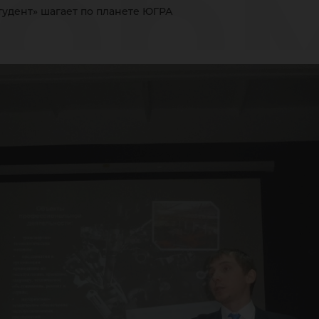
ор
тудент» шагает по планете ЮГРА
уде
гае