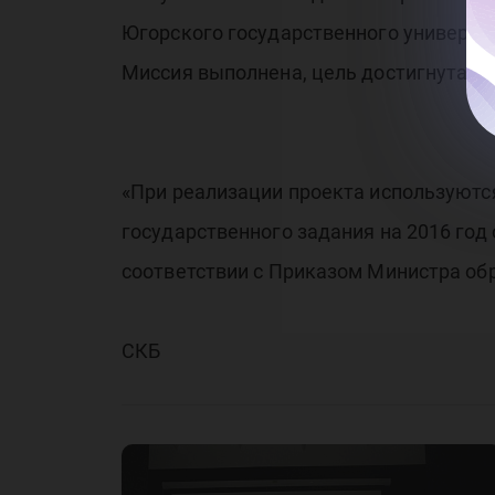
Югорского государственного университ
Миссия выполнена, цель достигнута, 
«При реализации проекта используютс
государственного задания на 2016 год
соответствии с Приказом Министра обр
СКБ