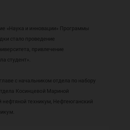
ние «Наука и инновации» Программы
здки стало проведение
ниверситета, привлечение
ла студент».
главе с начальником отдела по набору
отдела Косинцевой Мариной
й нефтяной техникум, Нефтеюганский
никум.