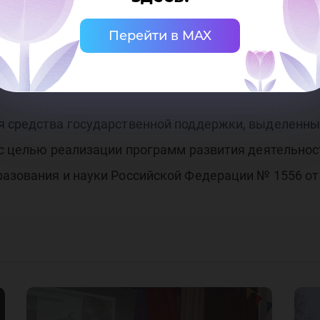
ета и многие изъявили желание немедленно поступ
Перейти в MAX
можно возвращаться домой.
я средства государственной поддержки, выделенны
 с целью реализации программ развития деятельнос
азования и науки Российской Федерации № 1556 от 