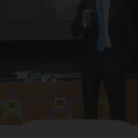
ане
ГРА