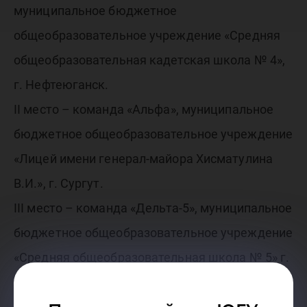
муниципальное бюджетное
общеобразовательное учреждение «Средняя
общеобразовательная кадетская школа № 4»,
г. Нефтеюганск.
II место – команда «Альфа», муниципальное
бюджетное общеобразовательное учреждение
«Лицей имени генерал-майора Хисматулина
В.И.», г. Сургут.
III место – команда «Дельта-5», муниципальное
бюджетное общеобразовательное учреждение
«Средняя общеобразовательная школа № 5» г.
Пыть-Ях.
Конкурс проводится ежегодно и помогает