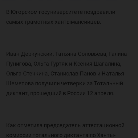
в числе
В Югорском госуниверситете поздравили
грамотн
самых грамотных хантымансийцев.
Ханты-М
Иван Деркунский, Татьяна Соловьева, Галина
Пунигова, Ольга Гуртяк и Ксения Шагалина,
Ольга Стечкина, Станислав Панов и Наталья
Шеметова получили четверки за Тотальный
диктант, прошедший в России 12 апреля.
Как отметила председатель аттестационной
комиссии тотального диктанта по Ханты-