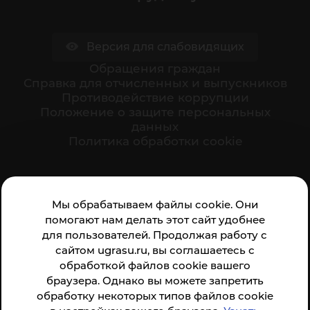
Версия для слабовидящих
Обращения граждан
Cправка для отчисленных и выпускников
Противодействие коррупции
Положение о защите персональных
данных
Политика обработки cookie
Ваше мнение формирует официальный рейтинг
Мы обрабатываем файлы cookie. Они
организации:
помогают нам делать этот сайт удобнее
для пользователей. Продолжая работу с
сайтом ugrasu.ru, вы соглашаетесь с
обработкой файлов cookie вашего
браузера. Однако вы можете запретить
обработку некоторых типов файлов cookie
Анкета доступна по QR-коду, а так же по прямой