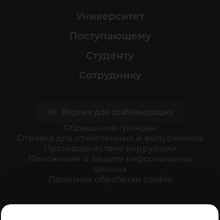
Университет
Поступающему
Студенту
Сотруднику
Версия для слабовидящих
Обращения граждан
Cправка для отчисленных и выпускников
Противодействие коррупции
Положение о защите персональных
данных
Политика обработки cookie
Ваше мнение формирует официальный рейтинг