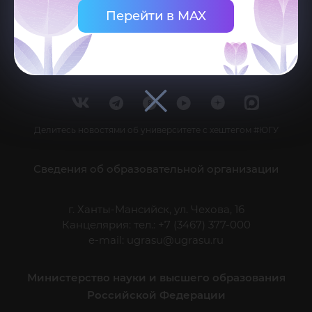
Перейти в MAX
Делитесь новостями об университете с хештегом #ЮГУ
Сведения об образовательной организации
г. Ханты-Мансийск, ул. Чехова, 16
Канцелярия: тел.: +7 (3467) 377-000
e-mail:
ugrasu@ugrasu.ru
Министерство науки и высшего образования
Российской Федерации