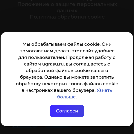
Положение о защите персональных
данных
Политика обработки cookie
Ваше мнение формирует официальный рейтинг
Мы обрабатываем файлы cookie. Они
организации:
помогают нам делать этот сайт удобнее
для пользователей. Продолжая работу с
сайтом ugrasu.ru, вы соглашаетесь с
обработкой файлов cookie вашего
браузера. Однако вы можете запретить
обработку некоторых типов файлов cookie
Анкета доступна по QR-коду, а так же по прямой
в настройках вашего браузера.
Узнать
ссылке
больше
.
Согласен
© ФГБОУ ВО ЮГУ 2001–2026