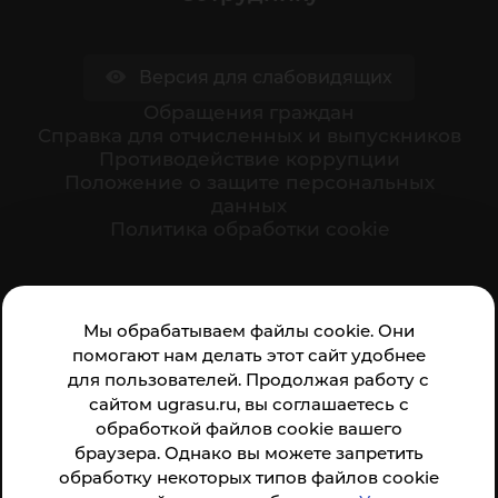
Версия для слабовидящих
Обращения граждан
Cправка для отчисленных и выпускников
Противодействие коррупции
Положение о защите персональных
данных
Политика обработки cookie
Ваше мнение формирует официальный рейтинг
Мы обрабатываем файлы cookie. Они
организации:
помогают нам делать этот сайт удобнее
для пользователей. Продолжая работу с
сайтом ugrasu.ru, вы соглашаетесь с
обработкой файлов cookie вашего
браузера. Однако вы можете запретить
обработку некоторых типов файлов cookie
Анкета доступна по QR-коду, а так же по прямой