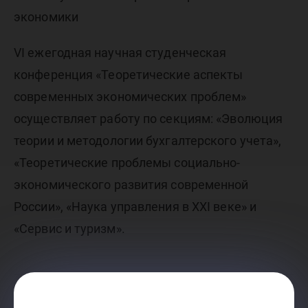
экономики
VI ежегодная научная студенческая
конференция «Теоретические аспекты
современных экономических проблем»
осуществляет работу по секциям: «Эволюция
теории и методологии бухгалтерского учета»,
«Теоретические проблемы социально-
экономического развития современной
России», «Наука управления в XXI веке» и
«Сервис и туризм».