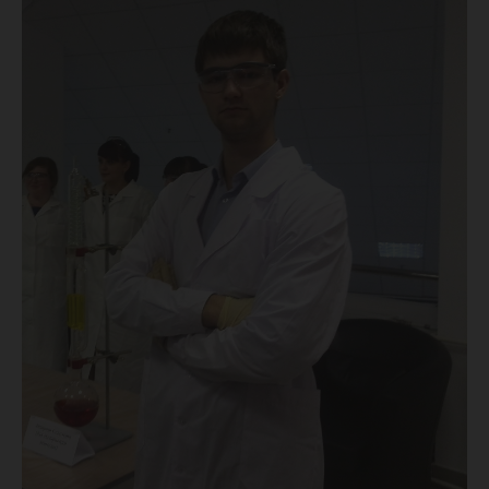
на
получен
Гранта
ректора