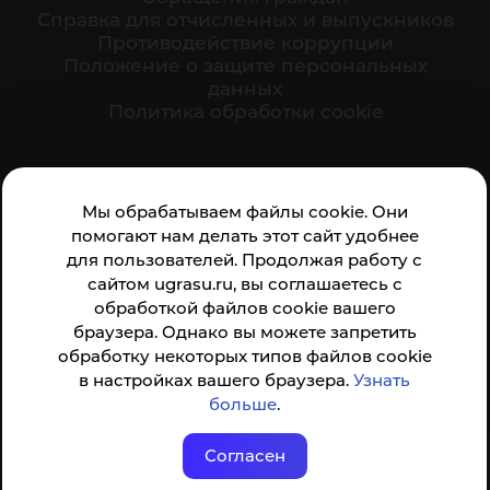
Cправка для отчисленных и выпускников
Противодействие коррупции
Положение о защите персональных
данных
Политика обработки cookie
Ваше мнение формирует официальный рейтинг
Мы обрабатываем файлы cookie. Они
организации:
помогают нам делать этот сайт удобнее
для пользователей. Продолжая работу с
сайтом ugrasu.ru, вы соглашаетесь с
обработкой файлов cookie вашего
браузера. Однако вы можете запретить
обработку некоторых типов файлов cookie
Анкета доступна по QR-коду, а так же по прямой
в настройках вашего браузера.
Узнать
ссылке
больше
.
Согласен
© ФГБОУ ВО ЮГУ 2001–2026