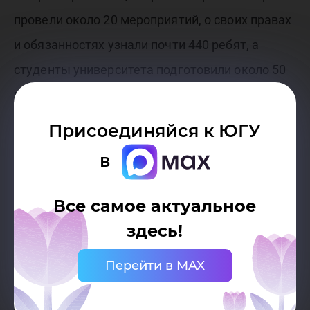
провели около 20 мероприятий, о своих правах
и обязанностях узнали почти 440 ребят, а
студенты университета подготовили около 50
информационных карточек и пять
видеороликов.
Присоединяйся к ЮГУ
в
Больше новостей в МАХ — vk.cc/cRvULe.
Все самое актуальное
здесь!
Перейти в MAX