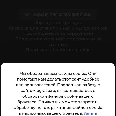
Версия для слабовидящих
Обращения граждан
Cправка для отчисленных и выпускников
Противодействие коррупции
Положение о защите персональных
данных
Политика обработки cookie
Ваше мнение формирует официальный рейтинг
Мы обрабатываем файлы cookie. Они
организации:
помогают нам делать этот сайт удобнее
для пользователей. Продолжая работу с
сайтом ugrasu.ru, вы соглашаетесь с
обработкой файлов cookie вашего
браузера. Однако вы можете запретить
обработку некоторых типов файлов cookie
Анкета доступна по QR-коду, а так же по прямой
в настройках вашего браузера.
Узнать
ссылке