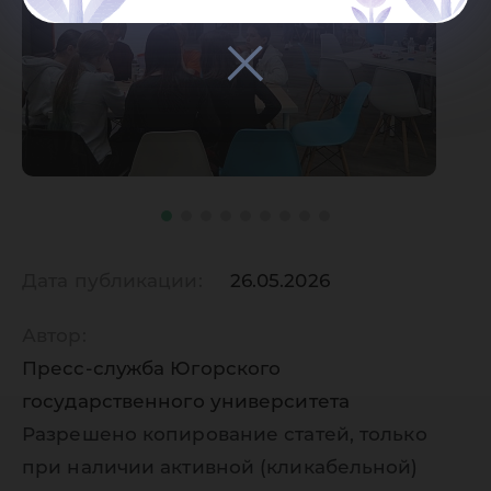
Дата публикации:
26.05.2026
Автор:
Пресс-служба Югорского
государственного университета
Разрешено копирование статей, только
при наличии активной (кликабельной)