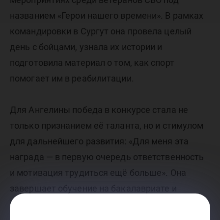
названием «Герои нашего времени». В рамках
командировки в Сургут она провела целый
день с бойцами, узнала их истории и
подготовила материал о том, как спорт
помогает им в реабилитации.
Для Ангелины победа в конкурсе стала не
только признанием её таланта, но и стимулом
для дальнейшего развития: «Для меня эта
награда — в первую очередь ответственность
и мотивация трудиться ещё больше». Она
завершает обучение на бакалавриате и
готовится к новым вызовам в профессии.