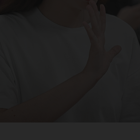
ыка
о