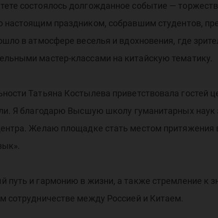
тете состоялось долгожданное событие — торжеств
о настоящим праздником, собравшим студентов, пре
ошло в атмосфере веселья и вдохновения, где зри
ельными мастер-классами на китайскую тематику.
ьности Татьяна Костылева приветствовала гостей 
ли. Я благодарю Высшую школу гуманитарных наук з
ентра. Желаю площадке стать местом притяжения в
зык».
 путь и гармонию в жизни, а также стремление к 
ом сотрудничестве между Россией и Китаем.