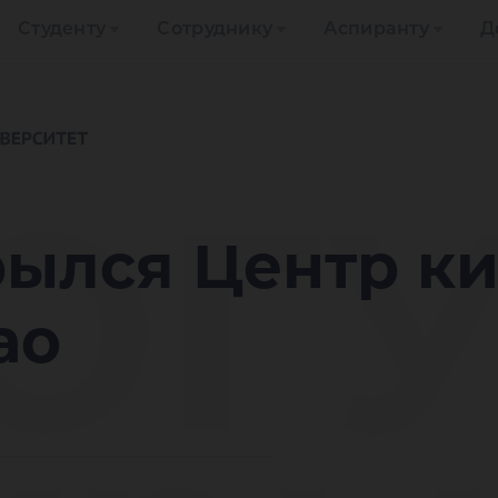
Студенту
Сотруднику
Аспиранту
Д
ЮГ
рылся Центр ки
ао