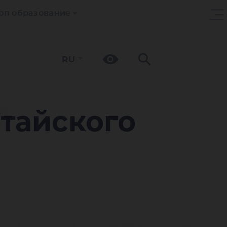
оп образование
RU
У
тайского