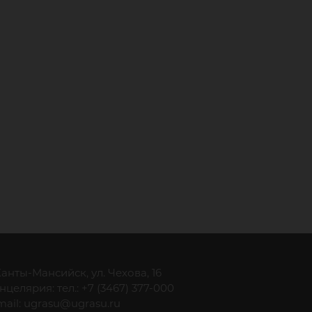
 Ханты-Мансийск, ул. Чехова, 16
нцелярия: тел.: +7 (3467) 377-000
mail:
ugrasu@ugrasu.ru