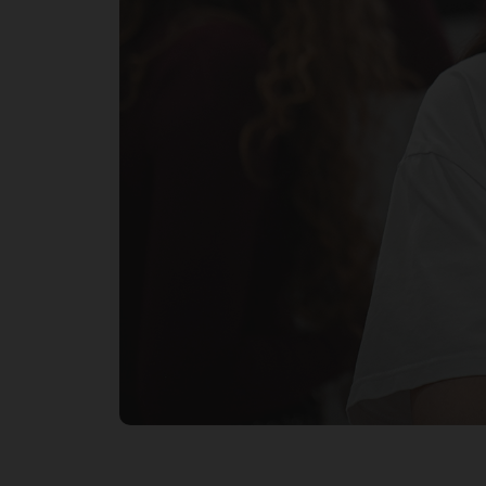
яз
Да