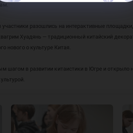
ам.
 участники разошлись на интерактивные площадки, 
аквагрим Хуадянь — традиционный китайский декора
го нового о культуре Китая.
м шагом в развитии китаистики в Югре и открыло 
ультурой.