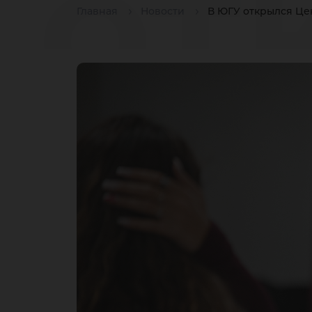
от
Главная
Новости
В ЮГУ открылся Це
Це
ки