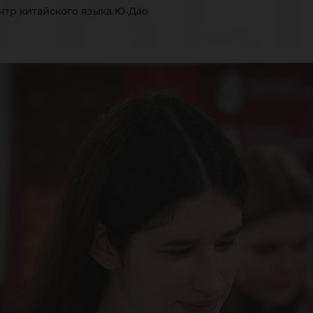
кры
нтр китайского языка Ю-Дао
нт
тай