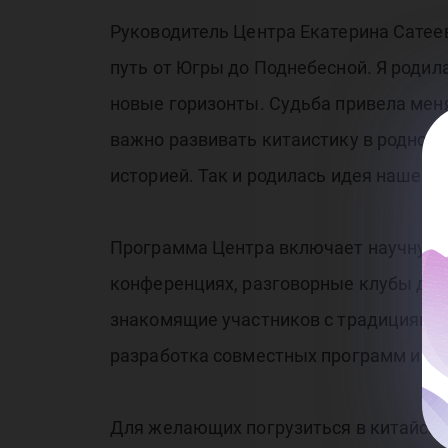
Руководитель Центра Екатерина Сатеев
путь от Югры до Поднебесной. Я родил
новые горизонты. Судьба привела меня 
важно развивать китаистику в родном 
историей. Так и родилась идея нашего
Программа Центра включает научную д
конференциях, разговорные клубы для
знакомящие участников с традициями 
разработка совместных программ и пр
Для желающих погрузиться в китайскую