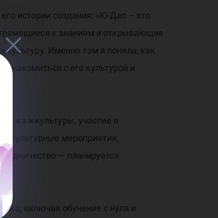
его истории создания: «Ю-Дао – это
, стремящиеся к знаниям и открывающие
и культуру. Именно там я поняла, как
и знакомиться с его культурой и
зыка и культуры, участие в
же культурные мероприятия,
трудничество — планируется
ыка, включая обучение с нуля и