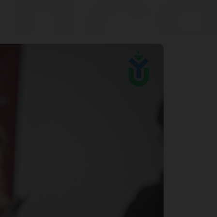
лс
р
ско