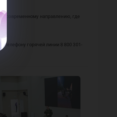
 — современному направлению, где
о телефону горячей линии 8 800 301-