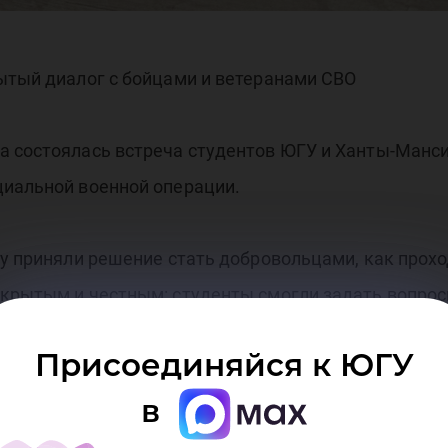
йца
ытый диалог с бойцами и ветеранами СВО
тер
а состоялась встреча студентов ЮГУ и Ханты-Манс
циальной военной операции.
му приняли решение стать добровольцами, как прохо
ткрытым и честным: студенты смогли задать вопрос
Присоединяйся к ЮГУ
в
оддержать военнослужащих: от волонтёрской помощи