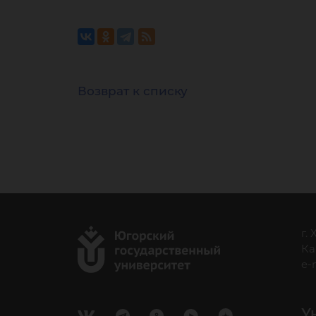
Возврат к списку
г.
Ка
e-
У