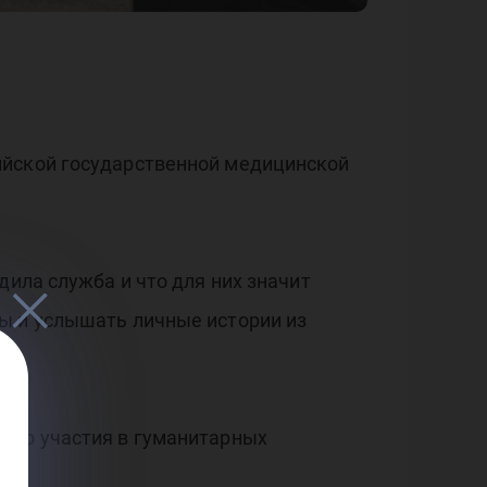
ми
ан
ийской государственной медицинской
дила служба и что для них значит
ы и услышать личные истории из
 до участия в гуманитарных