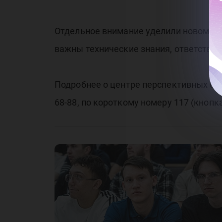
СВ
Отдельное внимание уделили новому 
важны технические знания, ответствен
Подробнее о центре перспективных бес
68-88, по короткому номеру 117 (кнопка 