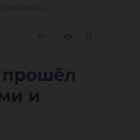
оп образование
RU
ча 
У прошёл
ми и