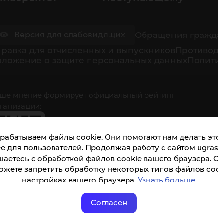
Обращения гражд
Версия для слабовидящих
равка для отчисленных и выпускников
Противод
оложение о защите персональных данных
Полити
ше мнение формирует официальный рейтинг
ганизации:
рабатываем файлы cookie. Они помогают нам делать это
е для пользователей. Продолжая работу с сайтом ugrasu
шаетесь с обработкой файлов cookie вашего браузера. 
ожете запретить обработку некоторых типов файлов coo
кета доступна по QR-коду, а так же по прямой
настройках вашего браузера.
Узнать больше
.
ылке
Согласен