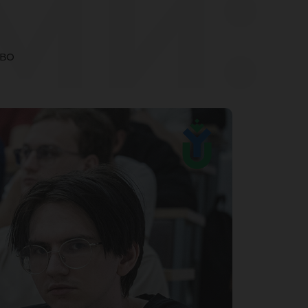
ми:
СВО
ёл