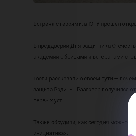
бо
Встреча с героями: в ЮГУ прошёл откр
ве
В преддверии Дня защитника Отечеств
академии с бойцами и ветеранами спе
Гости рассказали о своём пути — поче
защита Родины. Разговор получился о
первых уст.
Также обсудили, как сегодня можно п
инициативах.