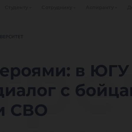
Студенту
Сотруднику
Аспиранту
Д
тре
героями: в ЮГ
диалог с бойца
и СВО