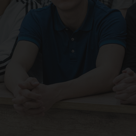
кр
ало