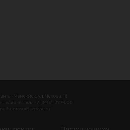
 Ханты-Мансийск, ул. Чехова, 16
нцелярия: тел.: +7 (3467) 377-000
mail:
ugrasu@ugrasu.ru
ниверситет
Поступающему