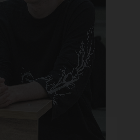
ыты
г с