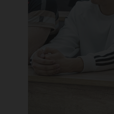
от
ди