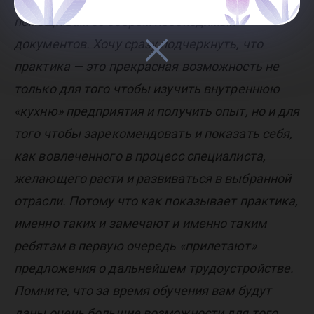
помощи вам со сбором необходимых
документов. Хочу сразу подчеркнуть, что
практика — это прекрасная возможность не
только для того чтобы изучить внутреннюю
«кухню» предприятия и получить опыт, но и для
того чтобы зарекомендовать и показать себя,
как вовлеченного в процесс специалиста,
желающего расти и развиваться в выбранной
отрасли. Потому что как показывает практика,
именно таких и замечают и именно таким
ребятам в первую очередь «прилетают»
предложения о дальнейшем трудоустройстве.
Помните, что за время обучения вам будут
даны очень большие возможности для того