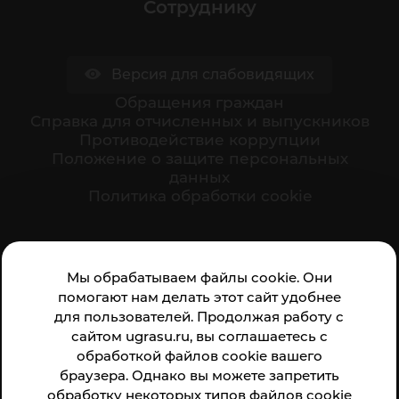
Сотруднику
Версия для слабовидящих
Обращения граждан
Cправка для отчисленных и выпускников
Противодействие коррупции
Положение о защите персональных
данных
Политика обработки cookie
Ваше мнение формирует официальный рейтинг
Мы обрабатываем файлы cookie. Они
организации:
помогают нам делать этот сайт удобнее
для пользователей. Продолжая работу с
сайтом ugrasu.ru, вы соглашаетесь с
обработкой файлов cookie вашего
браузера. Однако вы можете запретить
обработку некоторых типов файлов cookie