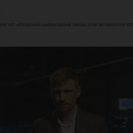
О
тор АО «Югорский рыбоводный завод» стал аспирантом Ю
го
бо