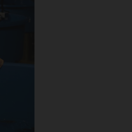
» с
ан