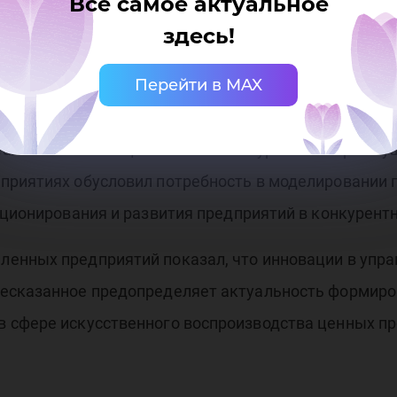
Все самое актуальное
здесь!
, чем она интересна?
Перейти в MAX
и открытой экономики России невозможно достичь у
ия без опережающего совершенствования тех секто
еализовывать национальные конкурентные преиму
приятиях обусловил потребность в моделировании
кционирования и развития предприятий в конкурентн
енных предприятий показал, что инновации в упра
шесказанное предопределяет актуальность формир
 сфере искусственного воспроизводства ценных п