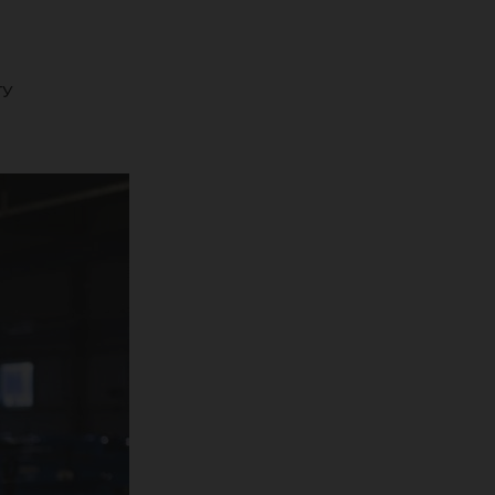
ГУ
рск
вод