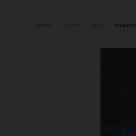
А
Главная
Новости
Наука
Гендирек
«Ю
ры