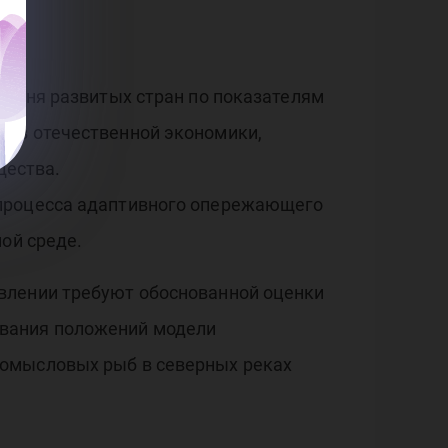
ровня развитых стран по показателям
ров отечественной экономики,
щества.
 процесса адаптивного опережающего
ой среде.
влении требуют обоснованной оценки
ования положений модели
ромысловых рыб в северных реках