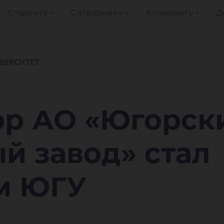
Студенту
Сотруднику
Аспиранту
Д
нди
ор АО «Югорск
й завод» стал
м ЮГУ