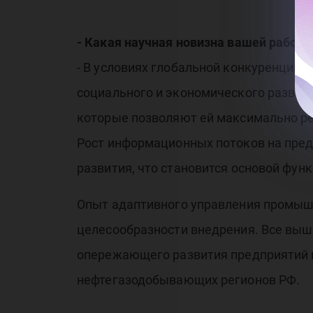
- Какая научная новизна вашей работы
- В условиях глобальной конкуренции 
социального и экономического развит
которые позволяют ей максимально р
Рост информационных потоков на пред
развития, что становится основой фун
Опыт адаптивного управления промышл
целесообразности внедрения. Все вы
опережающего развития предприятий в
нефтегазодобывающих регионов РФ.