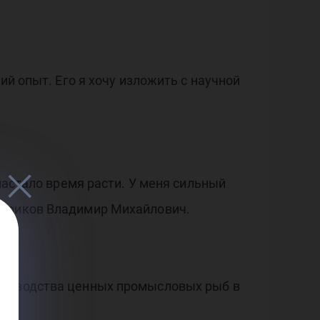
ий опыт. Его я хочу изложить с научной
настало время расти. У меня сильный
Куриков Владимир Михайлович.
роизводства ценных промысловых рыб в