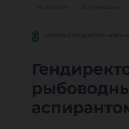
Университет
Поступающему
Ге
Гендирект
рыбоводны
аспиранто