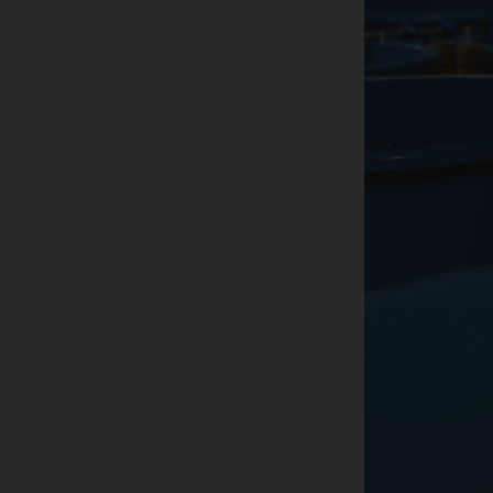
за
ас