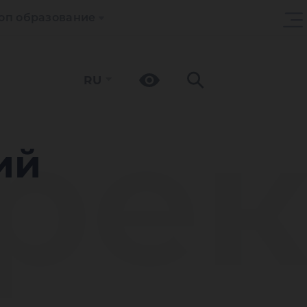
оп образование
RU
рек
ий