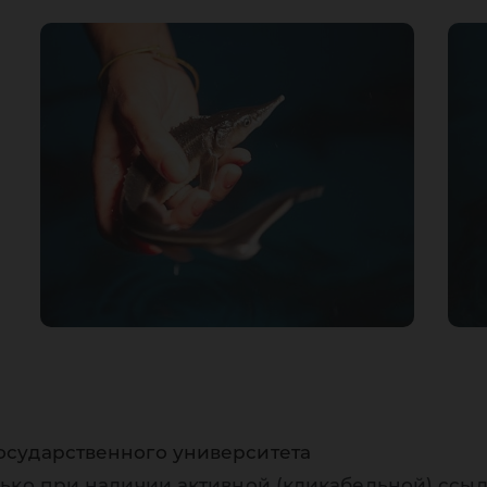
осударственного университета
ько при наличии активной (кликабельной) ссыл