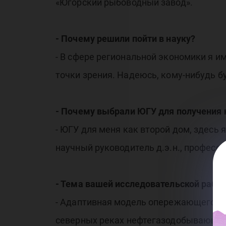
«Югорский рыбоводный завод».
- Почему решили пойти в науку?
- В сфере региональной экономики я им
точки зрения. Надеюсь, кому-нибудь б
- Почему выбрали ЮГУ для получения 
- ЮГУ для меня как второй дом, здесь 
научный руководитель д.э.н., профес
- Тема вашей исследовательской рабо
- Адаптивная модель опережающего ра
северных реках нефтегазодобывающих