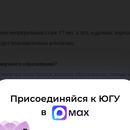
ею непрерывный стаж 17 лет, а это, я думаю, хорош
удет познавательно и полезно.
научного образования?
я получил свое первое высшее образование, теперь 
сор, профессор Высшей школы цифровой экономики 
Присоединяйся к ЮГУ
ты?
в
звития предприятий в сфере искусственного восп
 регионов РФ.