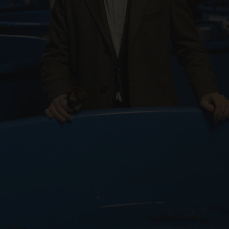
вод
пир