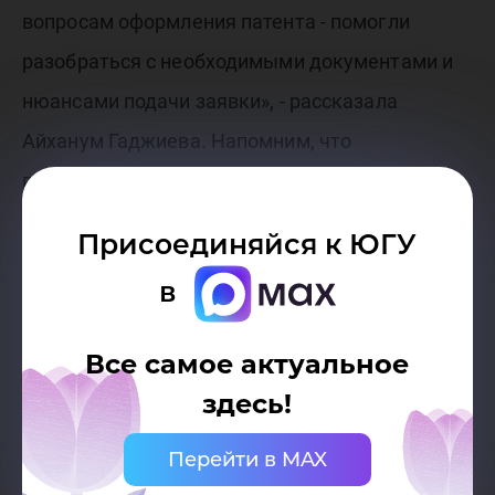
вопросам оформления патента - помогли
разобраться с необходимыми документами и
нюансами подачи заявки», - рассказала
Айханум Гаджиева. Напомним, что
предыдущая разработка Айханум вошла в
топ-50 стартапов страны
.
Присоединяйся к ЮГУ
в
Поздравляем нашего молодого учёного с
новым патентом!
Все самое актуальное
здесь!
Перейти в MAX