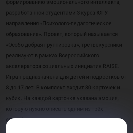
формированию эмоционального интеллекта,
разработанной студентами 3 курса ЮГУ
направления «Психолого-педагогическое
образование». Проект, который называется
«Особо добрая группировка», третьекурсники
реализуют в рамках Всероссийского
акселератора социальных инициатив RAISE.
Игра предназначена для детей и подростков от
8 до 17 лет. В комплект входит 30 карточек и
кубик. На каждой карточке указана эмоция,
которую нужно описать одним из трёх
способов, в зависимости от того, как выпадет
кубик – либо словами, без использования