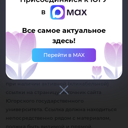
в
Все самое актуальное
Дата публикации:
19.12.2025
здесь!
Автор:
Перейти в MAX
Пресс-служба Югорского
государственного университета
Разрешено копирование статей, только
при наличии активной (кликабельной)
ссылки на страницу-источник сайта
Югорского государственного
университета. Ссылка должна находиться
непосредственно рядом с материалом,
должна быть видимой и прямой.