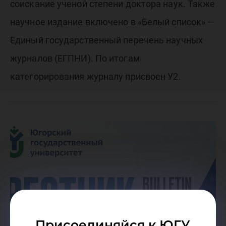
соискание ученой степени доктора наук. Также
научное издание включено в «Белый список» —
Единый государственный перечень научных
журналов (ЕГПНИ). По итогам
категорирования журналу присвоен У2.
Присоединяйся к ЮГУ