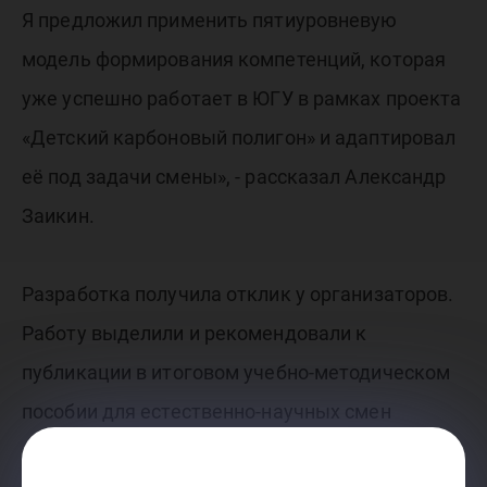
Я предложил применить пятиуровневую
модель формирования компетенций, которая
уже успешно работает в ЮГУ в рамках проекта
«Детский карбоновый полигон» и адаптировал
её под задачи смены», - рассказал Александр
Заикин.
Разработка получила отклик у организаторов.
Работу выделили и рекомендовали к
публикации в итоговом учебно-методическом
пособии для естественно-научных смен
«Сириуса». В будущем этот подход смогут